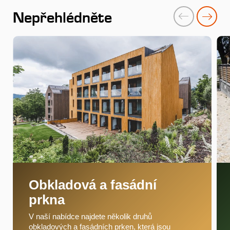
Nepřehlédněte
Obkladová a fasádní
prkna
V naší nabídce najdete několik druhů
obkladových a fasádních prken, která jsou