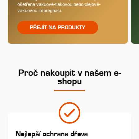
ošetřena vakuově-tlakovou nebo olejově-
vakuovou impregnací.
PŘEJÍT NA PRODUKTY
Proč nakoupit v našem e-
shopu
Nejlepší ochrana dřeva