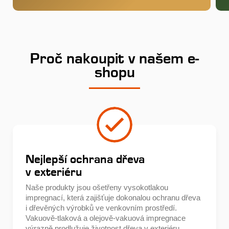
Proč nakoupit v našem e-
shopu
Nejlepší ochrana dřeva
v exteriéru
Naše produkty jsou ošetřeny vysokotlakou
impregnací, která zajišťuje dokonalou ochranu dřeva
i dřevěných výrobků ve venkovním prostředí.
Vakuově-tlaková a olejově-vakuová impregnace
výrazně prodlužuje životnost dřeva v exteriéru.