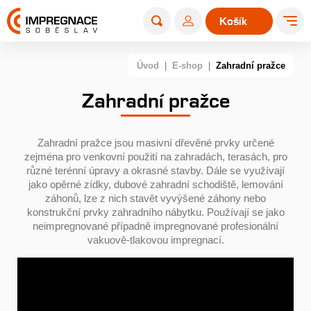
Košík
0
Úvod
|
E-shop
|
Zahradní pražce
Zahradní pražce
Zahradní pražce jsou masivní dřevěné prvky určené
zejména pro venkovní použití na zahradách, terasách, pro
různé terénní úpravy a okrasné stavby. Dále se využívají
jako opěrné zídky, dubové zahradní schodiště, lemování
záhonů, lze z nich stavět vyvýšené záhony nebo
konstrukční prvky zahradního nábytku. Používají se jako
neimpregnované případně impregnované profesionální
vakuově-tlakovou impregnací.