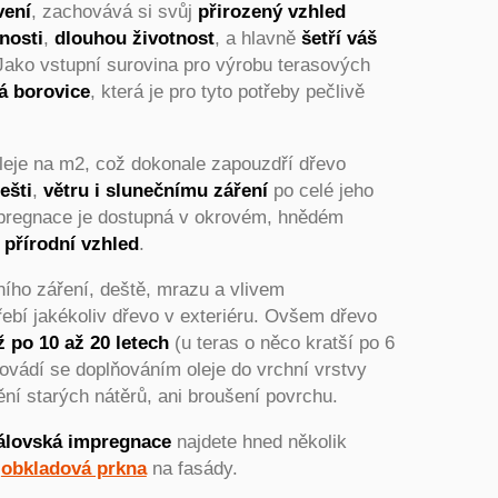
vení
, zachovává si svůj
přirozený vzhled
tnosti
,
dlouhou životnost
, a hlavně
šetří váš
 Jako vstupní surovina pro výrobu terasových
á borovice
, která je pro tyto potřeby pečlivě
 oleje na m2, což dokonale zapouzdří dřevo
ešti
,
větru i slunečnímu záření
po celé jeho
impregnace je dostupná v okrovém, hnědém
 přírodní vzhled
.
ního záření, deště, mrazu a vlivem
ebí jakékoliv dřevo v exteriéru. Ovšem dřevo
 po 10 až 20 letech
(u teras o něco kratší po 6
rovádí se doplňováním oleje do vrchní vrstvy
ění starých nátěrů, ani broušení povrchu.
álovská impregnace
najdete hned několik
o
obkladová prkna
na fasády.