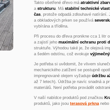
Takto ošetřené dřevo má
atraktivní zbar
a
strukturu
. Má
stabilní technické vlas
čas
, protože odpadá zdlouhavé natírání.
a obkladových prken se používá
seversk
vybírána a tříděna.
Při procesu do dřeva pronikne cca 1 litr
a zajistí jeho
maximální ochranu proti d
struktuře. Výhodou také je, že olejová 
a šedém odstínu, což evokuje
výjimečný
Je potřeba si uvědomit, že vlivem sluneč
mechanického zatížení se postupně opotř
impregnované olejem vyžaduje
údržbu až
až 7 letech). Údržba je navíc snadná a p
materiálů. Není potřeba provádět odstran
V naší nabídce produktů pod značkou
Kr
produktů, jako jsou
terasová prkna
neb