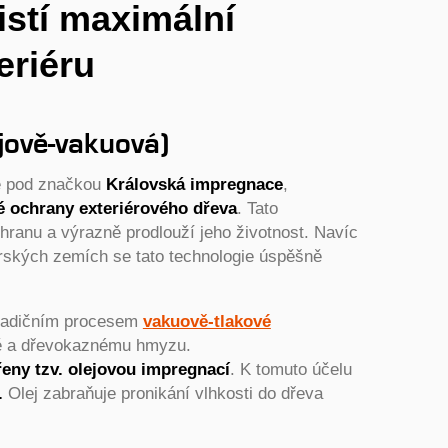
istí maximální
eriéru
jově-vakuová)
te pod značkou
Královská impregnace
,
é ochrany exteriérového dřeva
. Tato
hranu a výrazně prodlouží jeho životnost. Navíc
rských zemích se tato technologie úspěšně
tradičním procesem
vakuově-tlakové
obě a dřevokaznému hmyzu.
řeny tzv. olejovou impregnací
. K tomuto účelu
.
Olej zabraňuje pronikání vlhkosti do dřeva