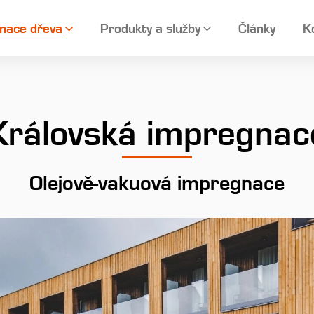
nace dřeva
Produkty a služby
Články
K
Královská impregnac
Olejově-vakuová impregnace