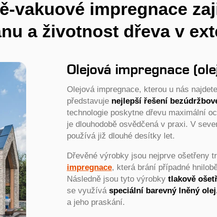
ě-vakuové impregnace zaj
nu a životnost dřeva v ext
Olejová impregnace (ole
Olejová impregnace, kterou u nás najde
představuje
nejlepší řešení bezúdržbov
technologie poskytne dřevu maximální oc
je dlouhodobě osvědčená v praxi. V seve
používá již dlouhé desítky let.
Dřevěné výrobky jsou nejprve ošetřeny 
impregnace
, která brání případné hnil
Následně jsou tyto výrobky
tlakově ošet
se využívá
speciální barevný lněný olej
a jeho praskání.