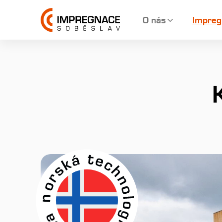
O nás
Impreg