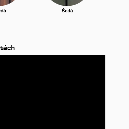
ědá
Šedá
utách