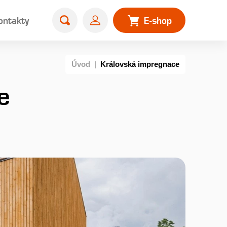
ontakty
E-shop
Úvod
|
Královská impregnace
e