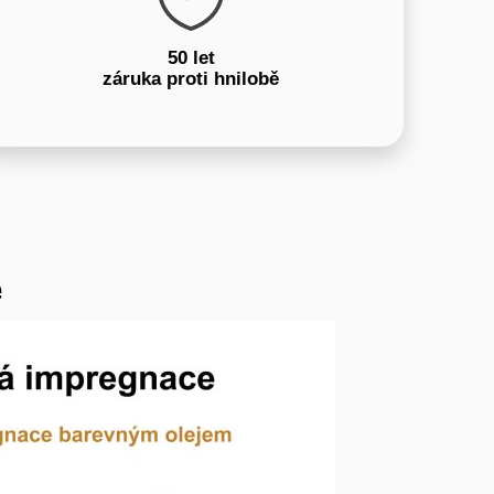
50 let
záruka proti hnilobě
e