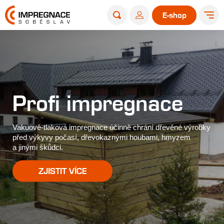
E-shop
Profi impregnace
Vakuově-tlaková impregnace účinně chrání dřevěné výrobky
před výkyvy počasí, dřevokaznými houbami, hmyzem
a jinými škůdci.
ZJISTIT VÍCE