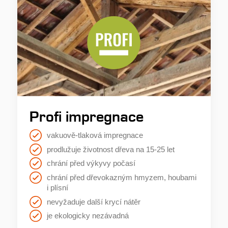
pokud je vlhkost povrchu dřeva vyšší než 25
%!
6.
Profi impregnace
Většina běžně používaných dřevin je středně
vakuově-tlaková impregnace
nebo slabě trvanlivá!
prodlužuje životnost dřeva na 15-25 let
chrání před výkyvy počasí
chrání před dřevokazným hmyzem, houbami
i plísní
nevyžaduje další krycí nátěr
7.
je ekologicky nezávadná