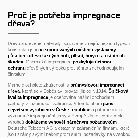
Proč je potřeba impregnace
dřeva?
Dřevo a dřevěné materiály používané v nejrůznějších typech
konstrukcí jsou
v exponovaných místech vystaveny
působení dřevokazných hub, plísní, hmyzu a ostatních
škůdců
. Chemická impregnace
poskytuje účinnou
ochranu
dřevěných výrobků proti těmto znehodnocujícím
činitelům.
Máme dlouholeté zkušenosti s
průmyslovou impregnací
dřeva
, která se v Soběslavi provádí již od r. 1914.
Špičková
kvalita impregnace
je oceňována našimi obchodními
partnery v tuzemsku i zahraničí. V tomto oboru
jsme
největším výrobcem v České republice
a patříme mezi
významné impregnační firmy v Evropě. Jako jedni z mála
výrobců
dokážeme vyhovět náročným požadavkům
Deutsche Telecom AG a ostatním zahraničním firmám, které
jsou známy svými nekompromisními požadavky na vysokou