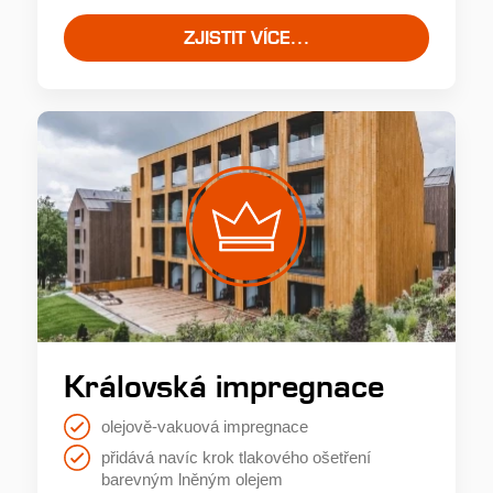
ZJISTIT VÍCE...
Nejvíce je ohroženo dřevo trvale vystavené
klimatickým podmínkám!
8.
Správným ošetřením dřeva se vyhnete
možným komplikacím!
Královská impregnace
olejově-vakuová impregnace
přidává navíc krok tlakového ošetření
barevným lněným olejem