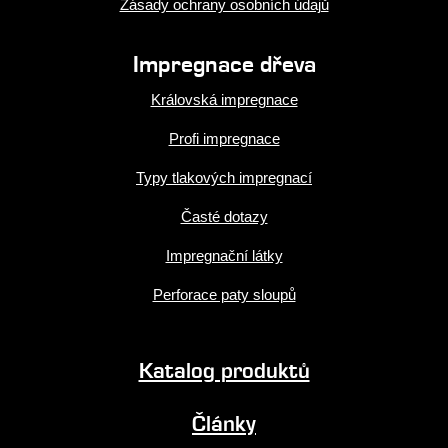
Zásady ochrany osobních údajů
Impregnace dřeva
Královská impregnace
Profi impregnace
Typy tlakových impregnací
Časté dotazy
Impregnační látky
Perforace paty sloupů
Katalog produktů
Články