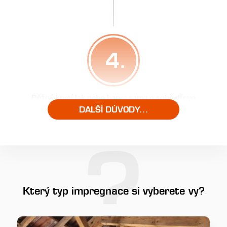
4.
Běžný krycí lak nebo barva sama o sobě dřevo
neochrání!
DALŠÍ DŮVODY...
5.
Který typ impregnace si vyberete vy?
Nebezpečí ohrožení dřeva plísněmi nastává,