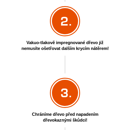
2.
Vakuo-tlakově impregnované dřevo již
nemusíte ošetřovat dalším krycím nátěrem!
3.
Chráníme dřevo před napadením
dřevokaznými škůdci!