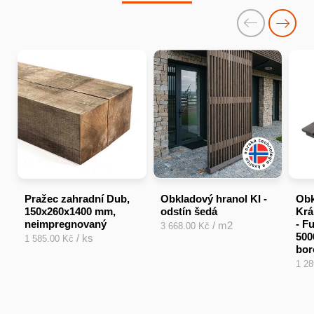
Pražec zahradní Dub,
Obkladový hranol KI -
Obk
150x260x1400 mm,
odstín šedá
Krá
neimpregnovaný
- F
/ m2
3 668.00 Kč
500
/ ks
1 585.00 Kč
bor
1 2