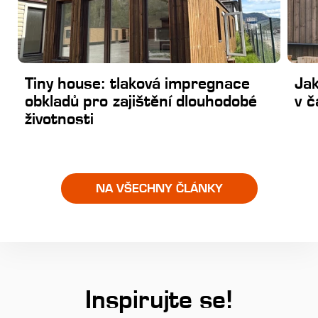
Tiny house: tlaková impregnace
Ja
obkladů pro zajištění dlouhodobé
v č
životnosti
NA VŠECHNY ČLÁNKY
Inspirujte se!