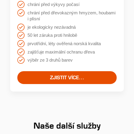
9.
chrání před výkyvy počasí
chrání před dřevokazným hmyzem, houbami
i plísní
je ekologicky nezávadná
Rozdíl ceny impregnovaného a
50 let záruka proti hnilobě
neimpregnovaného dřeva není příliš velký!
prvotřídní, léty ověřená norská kvalita
zajišťuje maximální ochranu dřeva
výběr ze 3 druhů barev
ZJISTIT VÍCE...
10.
Průmyslovou aplikací impregnace šetříte váš
čas!
Naše další služby