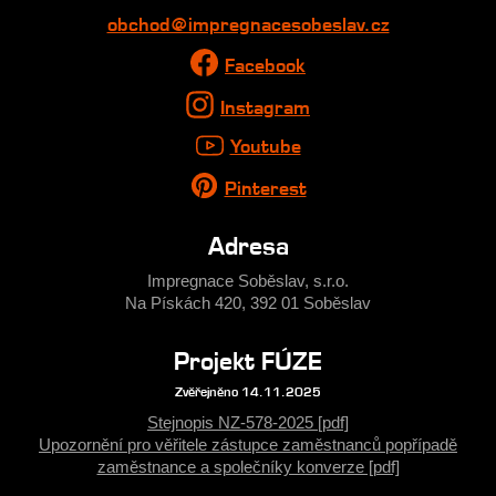
obchod@impregnacesobeslav.cz
Facebook
Instagram
Youtube
Pinterest
Adresa
Impregnace Soběslav, s.r.o.
Na Pískách 420, 392 01 Soběslav
Projekt FÚZE
Zvěřejněno 14.11.2025
Stejnopis NZ-578-2025 [pdf]
Upozornění pro věřitele zástupce zaměstnanců popřípadě
zaměstnance a společníky konverze [pdf]