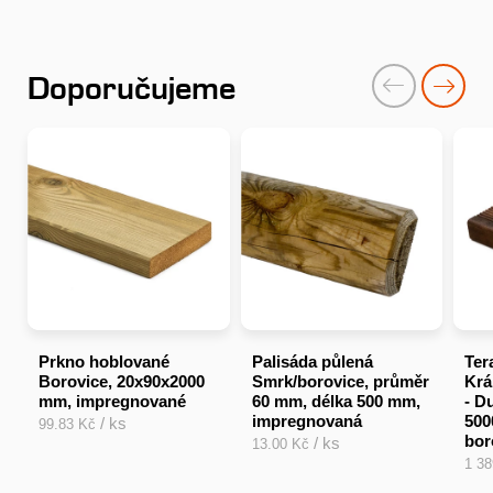
Doporučujeme
Prkno hoblované
Palisáda půlená
Ter
Borovice, 20x90x2000
Smrk/borovice, průměr
Krá
mm, impregnované
60 mm, délka 500 mm,
- D
impregnovaná
500
/ ks
99.83 Kč
bor
/ ks
13.00 Kč
1 3