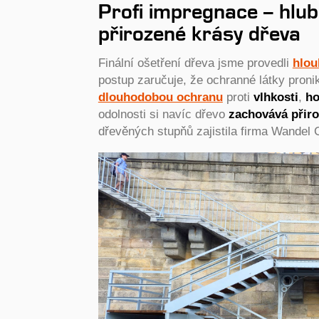
Profi impregnace – hlu
přirozené krásy dřeva
Finální ošetření dřeva jsme provedli
hlou
postup zaručuje, že ochranné látky pron
dlouhodobou ochranu
proti
vlhkosti
,
h
odolnosti si navíc dřevo
zachovává přiro
dřevěných stupňů zajistila firma Wandel 