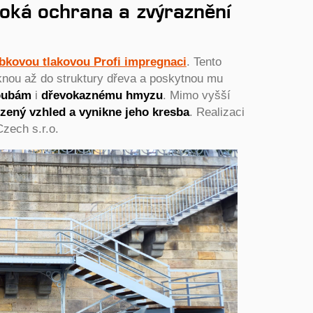
boká ochrana a zvýraznění
bkovou tlakovou Profi impregnaci
. Tento
iknou až do struktury dřeva a poskytnou mu
oubám
i
dřevokaznému
hmyzu
. Mimo vyšší
zený vzhled a vynikne jeho kresba
. Realizaci
Czech s.r.o.