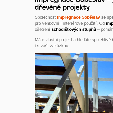
dřevěné projekty
Společnost
Impregnace Soběslav
se spe
pro venkovní i interiérové použití. Od
imp
ošetření
schodišťových stupňů
– pomáhá
Máte vlastní projekt a hledáte spolehliv
i s vaší zakázkou.