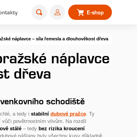
ontakty
E-shop
ské náplavce – síla řemesla a dlouhověkost dřeva
pražské náplavce
st dřeva
d venkovního schodiště
chlé, a tedy i
stabilní
dubové pražce
. Ty
í vůči povětrnostním vlivům. Na rozdíl
rově
stálé
– tedy
bez rizika kroucení
é dubové nášlapy byly všechny kusy důkladně