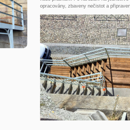
opracovány, zbaveny nečistot a připrave