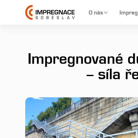
O nás
Impreg
Impregnované du
– síla 