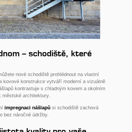
ednom – schodiště, které
můžete nové schodiště prohlédnout na vlastní
 kovové konstrukce vytváří moderní a vizuálně
 nášlapů kontrastuje s chladným kovem a okolním
městské architektury.
ní
impregnaci nášlapů
si schodiště zachová
to bez náročné údržby.
istota kvality pro vaše