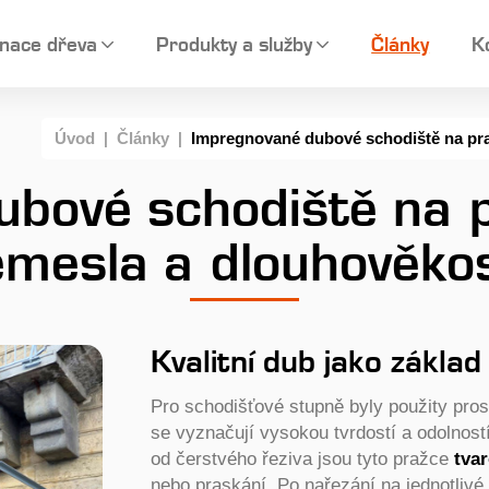
nace dřeva
Produkty a služby
Články
K
Úvod
|
Články
|
Impregnované dubové schodiště na praž
bové schodiště na 
řemesla a dlouhověko
Kvalitní dub jako zákla
Pro schodišťové stupně byly použity pros
se vyznačují vysokou tvrdostí a odolnost
od čerstvého řeziva jsou tyto pražce
tva
nebo praskání. Po nařezání na jednotliv