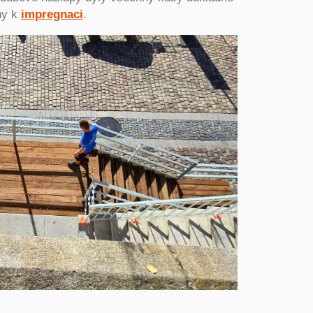
ny k
impregnaci
.