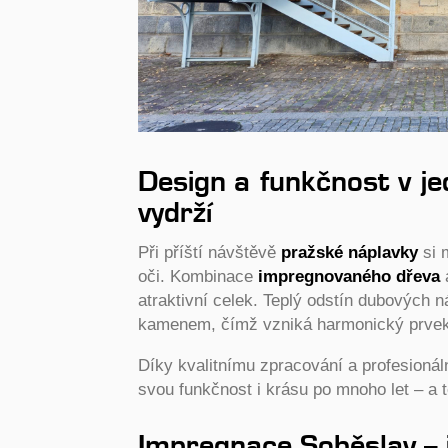
Design a funkčnost v j
vydrží
Při příští návštěvě
pražské náplavky
si 
oči. Kombinace
impregnovaného dřeva
a
atraktivní celek. Teplý odstín dubových
kamenem, čímž vzniká harmonický prvek 
Díky kvalitnímu zpracování a profesionál
svou funkčnost i krásu po mnoho let – a 
Impregnace Soběslav – j