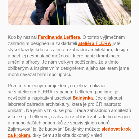
Kdo by neznal
Ferdinanda Lefflera
. O tomto výjimečném
zahradním designéru a zakladateli
ateliéru FLERA
jistě
slyšel každý, kdo se zajímá o zahradní architekturu, design
a baví jej nespoutané možnosti, které nabízí kombinace
umění a přírody. Je nám velkým potěšením, že s tímto
oblíbeným a inspirativním designérem a jeho ateliérem jsme
mohli navázat bližší spolupráci.
Prvním společným projektem, na jehož realizaci
se s ateliérem FLERA i s panem Lefflerem podílíme, je
nevšední a inspirativní usedlost
Baldýnka
. Jde o jakousi
laboratoř zahradní architektury, která je pro ČR naprosto
unikátní. Na jejím vzniku se podílí řada zahradních architektů
v čele s p. Lefflerem, realizátoři z oblasti zahradního designu
a mnoho dalších odborníků ze souvisejících oborů.
Zajímavostí je, že budování Baldýnky můžete
sledovat krok
za krokem
, díky čemu získáte dokonalý vhled