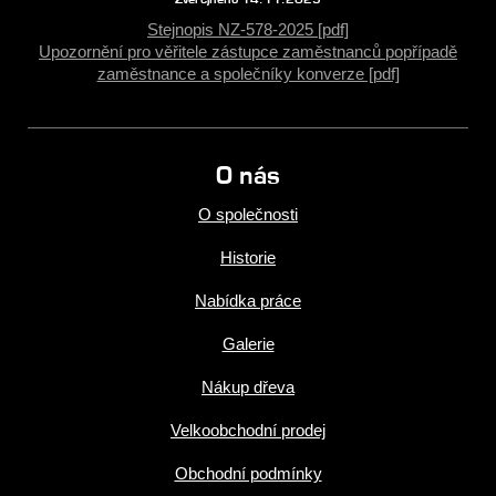
Stejnopis NZ-578-2025 [pdf]
Upozornění pro věřitele zástupce zaměstnanců popřípadě
zaměstnance a společníky konverze [pdf]
O nás
O společnosti
Historie
Nabídka práce
Galerie
Nákup dřeva
Velkoobchodní prodej
Obchodní podmínky