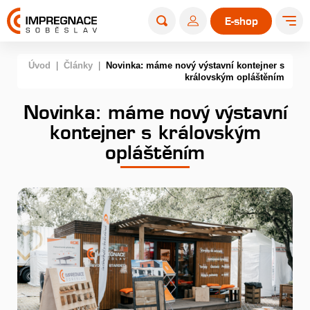
E-shop
Úvod
|
Články
|
Novinka: máme nový výstavní kontejner s
královským opláštěním
Novinka: máme nový výstavní
kontejner s královským
opláštěním