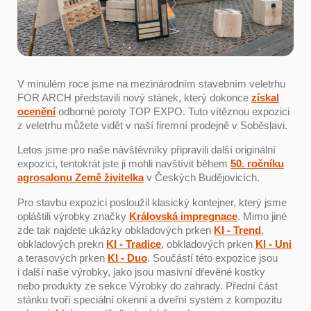
V minulém roce jsme na mezinárodním stavebním veletrhu
FOR ARCH představili nový stánek, který dokonce
získal
ocenění
odborné poroty TOP EXPO. Tuto vítěznou expozici
z veletrhu můžete vidět v naší firemní prodejně v Soběslavi.
Letos jsme pro naše návštěvníky připravili další originální
expozici, tentokrát jste ji mohli navštívit během
50. ročníku
agrosalonu Země živitelka
v Českých Budějovicích.
Pro stavbu expozici posloužil klasický kontejner, který jsme
opláštili výrobky značky
Královská impregnace
. Mimo jiné
zde tak najdete ukázky obkladových prken
KI - Trend
,
obkladových prekn
KI - Tradice
, obkladových prken
KI - Uni
a terasových prken
KI - Duo
. Součástí této expozice jsou
i další naše výrobky, jako jsou masivní dřevěné kostky
nebo produkty ze sekce Výrobky do zahrady. Přední část
stánku tvoří speciální okenní a dveřní systém z kompozitu