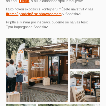
od spol.
Livinn
, s níž dlouhodobě spolupracujeme.
I tuto novou expozici z kontejneru můžete navštívit v naší
firemní prodejně se showroomem
v Soběslavi.
Přijďte si k nám pro inspiraci, budeme se na vás těšit!
Tým Impregnace Soběslav