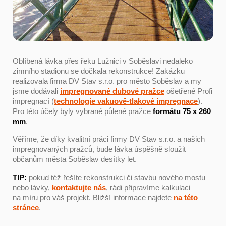
Oblíbená lávka přes řeku Lužnici v Soběslavi nedaleko
zimního stadionu se dočkala rekonstrukce! Zakázku
realizovala firma DV Stav s.r.o. pro město Soběslav a my
jsme dodávali
impregnované dubové pražce
ošetřené Profi
impregnací (
technologie vakuově-tlakové impregnace
).
Pro této účely byly vybrané půlené pražce
formátu 75 x 260
mm
.
Věříme, že díky kvalitní práci firmy DV Stav s.r.o. a našich
impregnovaných pražců, bude lávka úspěšně sloužit
občanům města Soběslav desítky let.
TIP:
pokud též řešíte rekonstrukci či stavbu nového mostu
nebo lávky,
kontaktujte nás
, rádi připravíme kalkulaci
na míru pro váš projekt. Bližší informace najdete
na této
stránce
.