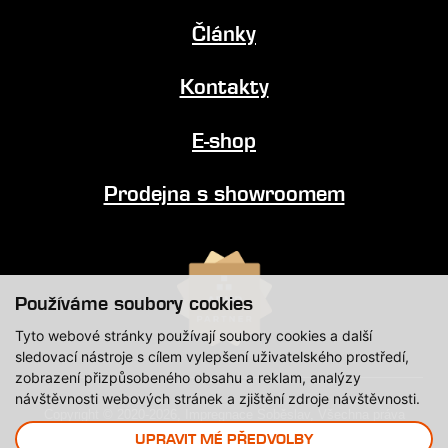
Články
Kontakty
E-shop
Prodejna s showroomem
Používáme soubory cookies
Tyto webové stránky používají soubory cookies a další
sledovací nástroje s cílem vylepšení uživatelského prostředí,
zobrazení přizpůsobeného obsahu a reklam, analýzy
návštěvnosti webových stránek a zjištění zdroje návštěvnosti.
Copyright © 2020-2026, Impregnace Soběslav, Všechna práva
vyhrazena.
UPRAVIT MÉ PŘEDVOLBY