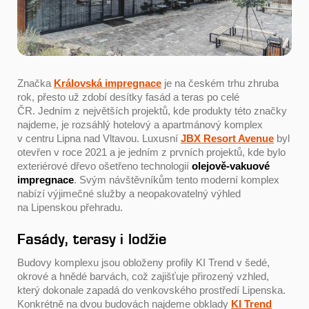
Značka
Královská impregnace
je na českém trhu zhruba
rok, přesto už zdobí desítky fasád a teras po celé
ČR. Jedním z největších projektů, kde produkty této značky
najdeme, je rozsáhlý hotelový a apartmánový komplex
v centru Lipna nad Vltavou. Luxusní
JBX Resort Avenue
byl
otevřen v roce 2021 a je jedním z prvních projektů, kde bylo
exteriérové dřevo ošetřeno technologií
olejově-vakuové
impregnace
. Svým návštěvníkům tento moderní komplex
nabízí výjimečné služby a neopakovatelný výhled
na Lipenskou přehradu.
Fasády, terasy i lodžie
Budovy komplexu jsou obloženy profily KI Trend v šedé,
okrové a hnědé barvách, což zajišťuje přirozený vzhled,
který dokonale zapadá do venkovského prostředí Lipenska.
Konkrétně na dvou budovách najdeme obklady
KI Trend