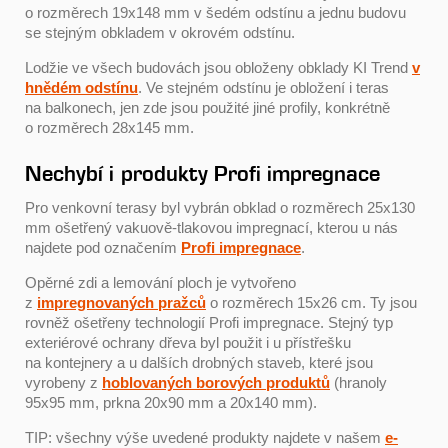
o rozměrech 19x148 mm v šedém odstínu a jednu budovu
se stejným obkladem v okrovém odstínu.
Lodžie ve všech budovách jsou obloženy obklady KI Trend
v
hnědém odstínu
. Ve stejném odstínu je obložení i teras
na balkonech, jen zde jsou použité jiné profily, konkrétně
o rozměrech 28x145 mm.
Nechybí i produkty Profi impregnace
Pro venkovní terasy byl vybrán obklad o rozměrech 25x130
mm ošetřený vakuově-tlakovou impregnací, kterou u nás
najdete pod označením
Profi impregnace
.
Opěrné zdi a lemování ploch je vytvořeno
z
impregnovaných pražců
o rozměrech 15x26 cm. Ty jsou
rovněž ošetřeny technologií Profi impregnace. Stejný typ
exteriérové ochrany dřeva byl použit i u přístřešku
na kontejnery a u dalších drobných staveb, které jsou
vyrobeny z
hoblovaných borových produktů
(hranoly
95x95 mm, prkna 20x90 mm a 20x140 mm).
TIP: všechny výše uvedené produkty najdete v našem
e-