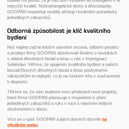
budete mít jistotu, že je váš dům vybaven technologiemi v té
nejvyšší kvalitě. Nízkoenergetické domy a dřevostavby
GOOPAN respektují osobitý přístup i konkrétní požadavky
jednotlivých zákazníků.
Odborná způsobilost je klíč kvalitního
bydlení
Než naplno začne letošní stavební sezona, odborní poradci
a prodejci firmy GOOPAN absolvovali školení o novinkách
v oblasti dřevěných fasád a teras u nás v Impregnaci
Soběslavi. Věříme, že spojením kvalitního bydlení a našich
bezúdržbových dřevěných fasád a teras poskytneme
zákazníkům to nejlepší, co je na českém trhu v současnosti
k dispozici.
Těšíme se, že vám budeme moci představit nové projekty,
které firma GOOPAN připravuje s respektem k přání
jednotlivých zákazníků a ruku v ruce s vlastními letitými
zkušenostmi v oboru.
Více se o spol. GOOPAN a jejich domech dozvíte
na
oficálním webu
.