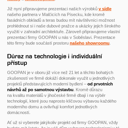
Již nyní připravujeme prezentaci našich výrobků
v sídle
našeho partnera v Malčicích na Písecku, kde kromě
fasádních obkladů a teras budou mít návštěvníci možnost
prohlédnout si i naše dubové pražce a ukázky jejich širokého
využití v zahradní architektuře. Zároveň připravujeme vlastní
prezentaci firmy GOOPAN u nás v Soběslavi. Prezentace
této firmy bude součástí prostoru
našeho showroomu
.
Důraz na technologie i individuální
přístup
GOOPAN je v oboru již více než 21 let a těchto bohatých
zkušeností ve firmě dokáží dokonale využit u jednotlivých
projektů představujících moderní bydlení –
od prvotních
návrhů až po samotnou výstavbu
. Kromě důrazu
na kvalitu materiálů v jihočeské firmě dbají i na výběr
technologií, které jsou naprosto klíčovou výbavou každého
moderního domu a ovlivňují komfort jednotlivých
domácností.
Ať už si vyberete jakýkoliv projekt od firmy GOOPAN, vždy