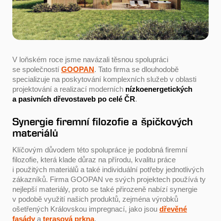
V loňském roce jsme navázali těsnou spolupráci
se společností
GOOPAN
. Tato firma se dlouhodobě
specializuje na poskytování komplexních služeb v oblasti
projektování a realizací moderních
nízkoenergetických
a pasivních dřevostaveb po celé ČR
.
Synergie firemní filozofie a špičkových
materiálů
Klíčovým důvodem této spolupráce je podobná firemní
filozofie, která klade důraz na přírodu, kvalitu práce
i použitých materiálů a také individuální potřeby jednotlivých
zákazníků. Firma GOOPAN ve svých projektech používá ty
nejlepší materiály, proto se také přirozeně nabízí synergie
v podobě využití našich produktů, zejména výrobků
ošetřených Královskou impregnací, jako jsou
dřevěné
fasády
a
terasová prkna
.