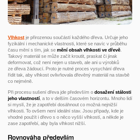
Vlhkost
je přirozenou součástí každého dřeva. Určuje jeho
fyzikální i mechanické vlastnosti, které se navíc v průběhu
času mění s tím, jak se
mění obsah vlhkosti ve dřevě
.
Takový materiál se může začít kroutit, praskat či jinak
deformovat, což není nejen u staveb, ale ani u výrobků
ze dřeva žádoucí. Proto je nutné proces vysychání dřeva
řídit tak, aby vlhkost ovlivňovala dřevěný materiál na stavbě
co nejméně.
Při procesu sušení dřeva jde především o
dosažení stálosti
jeho vlastností
, a to v delším časovém horizontu. Mnoho lidí
si myslí, že je zapotřebí dosáhnout co možná nejnižší
vlhkosti. To ovšem není ideální stav. Jsou případy, kde je
vhodné použít i dřevo s o něco vyšší vlhkostí, a někde je
zase zapotřebí, aby byla vlhkost nižší.
Rovnováha především