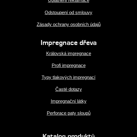
Uplatnění reklamace
Odstoupení od smlouvy
Zásady ochrany osobních údajů
Impregnace dřeva
Královská impregnace
Profi impregnace
Typy tlakových impregnací
Časté dotazy
Impregnační látky
Perforace paty sloupů
Katalog produktů