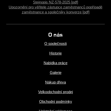
Stejnopis NZ-578-2025 [pdf]
Upozornění pro věřitele zástupce zaměstnanců popřípadě
zaměstnance a společníky konverze [pdf]
O nás
O společnosti
Historie
Nabídka práce
Galerie
Nákup dřeva
Velkoobchodní prodej
Obchodní podmínky