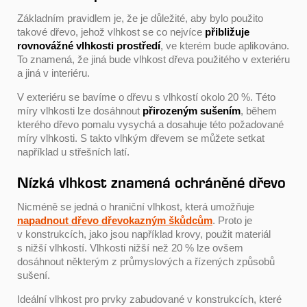
Základním pravidlem je, že je důležité, aby bylo použito
takové dřevo, jehož vlhkost se co nejvíce
přibližuje
rovnovážné vlhkosti prostředí
, ve kterém bude aplikováno.
To znamená, že jiná bude vlhkost dřeva použitého v exteriéru
a jiná v interiéru.
V exteriéru se bavíme o dřevu s vlhkostí okolo 20 %. Této
míry vlhkosti lze dosáhnout
přirozeným sušením
, během
kterého dřevo pomalu vysychá a dosahuje této požadované
míry vlhkosti. S takto vlhkým dřevem se můžete setkat
například u střešních latí.
Nízká vlhkost znamená ochráněné dřevo
Nicméně se jedná o hraniční vlhkost, která umožňuje
napadnout dřevo dřevokazným škůdcům
. Proto je
v konstrukcích, jako jsou například krovy, použit materiál
s nižší vlhkostí. Vlhkosti nižší než 20 % lze ovšem
dosáhnout některým z průmyslových a řízených způsobů
sušení.
Ideální vlhkost pro prvky zabudované v konstrukcích, které