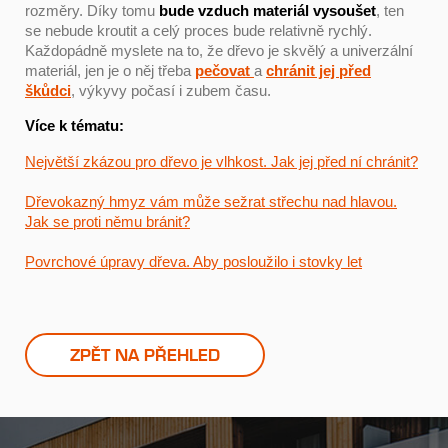
rozměry. Díky tomu
bude vzduch materiál vysoušet
, ten
se nebude kroutit a celý proces bude relativně rychlý.
Každopádně myslete na to, že dřevo je skvělý a univerzální
materiál, jen je o něj třeba
pečovat
a
chránit jej před
škůdci
, výkyvy počasí i zubem času.
Více k tématu:
Největší zkázou pro dřevo je vlhkost. Jak jej před ní chránit?
Dřevokazný hmyz vám může sežrat střechu nad hlavou.
Jak se proti němu bránit?
Povrchové úpravy dřeva. Aby posloužilo i stovky let
ZPĚT NA PŘEHLED