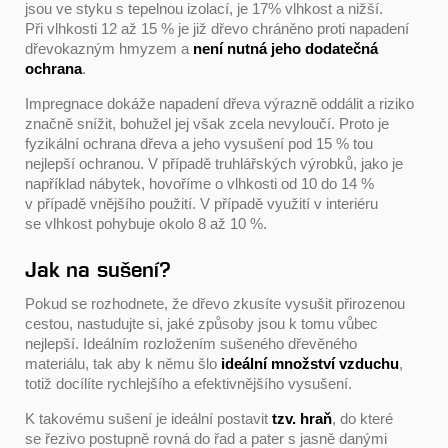
jsou ve styku s tepelnou izolací, je 17% vlhkost a nižší.
Při vlhkosti 12 až 15 % je již dřevo chráněno proti napadení
dřevokazným hmyzem a
není nutná jeho dodatečná
ochrana
.
Impregnace dokáže napadení dřeva výrazně oddálit a riziko
značně snížit, bohužel jej však zcela nevyloučí. Proto je
fyzikální ochrana dřeva a jeho vysušení pod 15 % tou
nejlepší ochranou. V případě truhlářských výrobků, jako je
například nábytek, hovoříme o vlhkosti od 10 do 14 %
v případě vnějšího použití. V případě využití v interiéru
se vlhkost pohybuje okolo 8 až 10 %.
Jak na sušení?
Pokud se rozhodnete, že dřevo zkusíte vysušit přirozenou
cestou, nastudujte si, jaké způsoby jsou k tomu vůbec
nejlepší. Ideálním rozložením sušeného dřevěného
materiálu, tak aby k němu šlo
ideální množství vzduchu
,
totiž docílíte rychlejšího a efektivnějšího vysušení.
K takovému sušení je ideální postavit
tzv. hraň
, do které
se řezivo postupně rovná do řad a pater s jasně danými