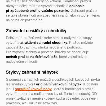
na místě i bez dodatečného kotvení. Kombinací pražců
různých délek můžete vytvořit schodiště
dokonale
přizpůsobené profilu vašeho pozemku
. Zahradní pražce
se také skvěle hodí pro zpevnění svahů nebo vytvoření teras
na prudších pozemcích.
Zahradní cestičky a chodníky
Položením pražců vedle sebe nebo s malými rozestupy
vytvoříte
atraktivní zahradní chodníky
. Pražce můžete
zapustit do trávníku, štěrku nebo jiného podkladu.
Pro zvýšení stability a prevenci hniloby se doporučuje
umístit pražce na štěrkové lože
, které zajistí odvod
nadbytečné vlhkosti.
Stylový zahradní nábytek
S pomocí zahradních pražců a doplňkových kovových prvků
lze snadno vytvořit
originální venkovní nábytek
. K dostání
jsou i
speciální kovové nohy
, které v kombinaci s pražci
vytvoří moderní a nadčasovou lavici. Tento jednoduchý DIY
projekt zvládne i méně zkušený kutil a výsledek bude nejen
praktický, ale i vizuálně atraktivní.