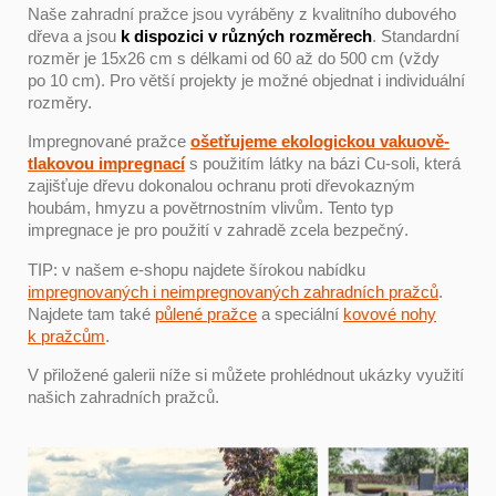
Naše zahradní pražce jsou vyráběny z kvalitního dubového
dřeva a jsou
k dispozici v různých rozměrech
. Standardní
rozměr je 15x26 cm s délkami od 60 až do 500 cm (vždy
po 10 cm). Pro větší projekty je možné objednat i individuální
rozměry.
Impregnované pražce
ošetřujeme ekologickou vakuově-
tlakovou impregnací
s použitím látky na bázi Cu-soli, která
zajišťuje dřevu dokonalou ochranu proti dřevokazným
houbám, hmyzu a povětrnostním vlivům. Tento typ
impregnace je pro použití v zahradě zcela bezpečný.
TIP: v našem e-shopu najdete šírokou nabídku
impregnovaných i neimpregnovaných zahradních pražců
.
Najdete tam také
půlené pražce
a speciální
kovové nohy
k pražcům
.
V přiložené galerii níže si můžete prohlédnout ukázky využití
našich zahradních pražců.