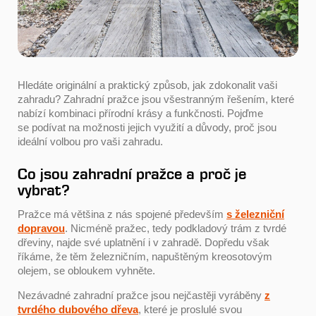
Hledáte originální a praktický způsob, jak zdokonalit vaši
zahradu? Zahradní pražce jsou všestranným řešením, které
nabízí kombinaci přírodní krásy a funkčnosti. Pojďme
se podívat na možnosti jejich využití a důvody, proč jsou
ideální volbou pro vaši zahradu.
Co jsou zahradní pražce a proč je
vybrat?
Pražce má většina z nás spojené především
s železniční
dopravou
. Nicméně pražec, tedy podkladový trám z tvrdé
dřeviny, najde své uplatnění i v zahradě. Dopředu však
říkáme, že těm železničním, napuštěným kreosotovým
olejem, se obloukem vyhněte.
Nezávadné zahradní pražce jsou nejčastěji vyráběny
z
tvrdého dubového dřeva
, které je proslulé svou