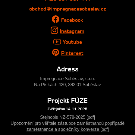
obchod@impregnacesobeslav.cz
Facebook
Instagram
Youtube
Pinterest
Adresa
Impregnace Soběslav, s.r.o.
Na Pískách 420, 392 01 Soběslav
Projekt FÚZE
Zvěřejněno 14.11.2025
Stejnopis NZ-578-2025 [pdf]
Upozornění pro věřitele zástupce zaměstnanců popřípadě
zaměstnance a společníky konverze [pdf]