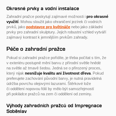
Okrasné prvky a vodní instalace
Zahradní pražce poskytují zajímavé možnosti i
pro okrasné
využití
. Mohou sloužit jako ohraničení jezírek či vodních
prvků, jako
podstavce pro květináče
nebo jako základní
prvky pro zahradní skulptury. Jejich robustní vzhled vytváří
zajímavý kontrast k jemnějším prvkům zahrady.
Péče o zahradní pražce
Pokud si zahradní pražce pořídíte, je třeba počítat s tím, že
v exteriéru postupně mění barvu z přírodní světle hnědé
na světle až tmavě šedou. Jedná se o přirozený proces,
který nijak
nesnižuje kvalitu ani životnost dřeva
. Pokud
preferujete zachování původní barvy, je nutná pravidelná
údržba povrchu olejovými lazurami. Štěrkové lože
či oddělení nopovou fólií by mělo být samozřejmostí
při pokládce pražců na zem či oddělení od zeminy.
Výhody zahradních pražců od Impregnace
Soběslav