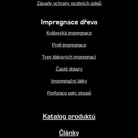
Zásady ochrany osobních údajů
Impregnace dřeva
Královská impregnace
Profi impregnace
Typy tlakových impregnací
Časté dotazy
Impregnační látky
Perforace paty sloupů
Katalog produktů
Články