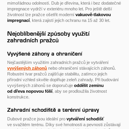
mimořádnou odolností. Dub je dřevina, která i bez dodatečné
impregnace vydrží v exteriéru mnoho let. Pro ještě delší
životnost lze pražce ošetřit moderní
vakuově-tlakovou
impregnací
, která zajistí jejich ochranu na 15 až 30 let.
Nejoblíbenější způsoby využití
zahradních pražců
Vyvýšené záhony a ohraničení
Nejčastějším využitím zahradních pražců je vytváření
vyvýšených záhonů
nebo ohraničení stávajících záhonů.
Robustní tvar pražců zajišťuje stabilitu, zatímco jejich
přírodní vzhled skvěle doplňuje zeleň zahrady. Při budování
vyvýšených záhonů se doporučuje
oddělit zeminu
od dřeva nopovou fólií
, aby se prodloužila životnost
konstrukce.
Zahradní schodiště a terénní úpravy
Dubové pražce jsou ideální pro
vytváření schodišť
ve svažitém terénu. Díky své hmotnosti a pevnosti zůstávají