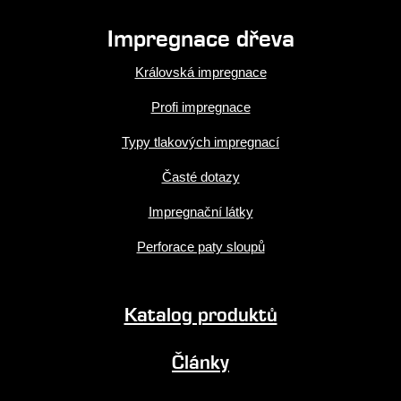
Impregnace dřeva
Královská impregnace
Profi impregnace
Typy tlakových impregnací
Časté dotazy
Impregnační látky
Perforace paty sloupů
Katalog produktů
Články