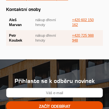
Kontaktní osoby
Aleš
nákup dřevní
+420 602 150
Marvan
hmoty
162
Petr
nákup dřevní
+420 725 988
Koubek
hmoty
948
Přihlaste se k odběru novinek
ZAČÍT ODEBÍRAT