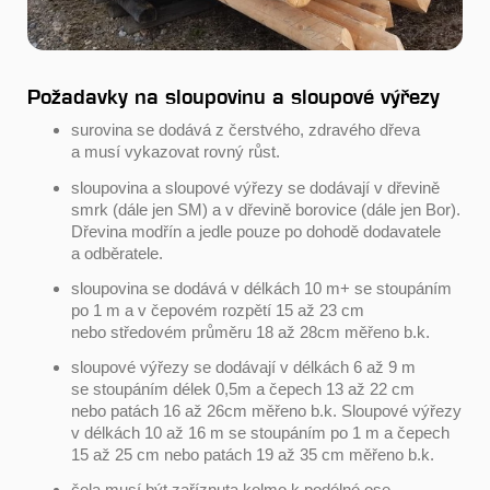
Požadavky na sloupovinu a sloupové výřezy
surovina se dodává z čerstvého, zdravého dřeva
a musí vykazovat rovný růst.
sloupovina a sloupové výřezy se dodávají v dřevině
smrk (dále jen SM) a v dřevině borovice (dále jen Bor).
Dřevina modřín a jedle pouze po dohodě dodavatele
a odběratele.
sloupovina se dodává v délkách 10 m+ se stoupáním
po 1 m a v čepovém rozpětí 15 až 23 cm
nebo středovém průměru 18 až 28cm měřeno b.k.
sloupové výřezy se dodávají v délkách 6 až 9 m
se stoupáním délek 0,5m a čepech 13 až 22 cm
nebo patách 16 až 26cm měřeno b.k. Sloupové výřezy
v délkách 10 až 16 m se stoupáním po 1 m a čepech
15 až 25 cm nebo patách 19 až 35 cm měřeno b.k.
čela musí být zaříznuta kolmo k podélné ose,