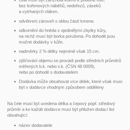
bez kořenových náběhů, nedořezů, záseků
a vytrhaných vláken.
odvětvení zároveň s oblou částí kmene.
odkornění do hněda s ojedinělými zbytky kůry,
na nichž musí být borka porušena. Po dohodě jsou
možné dodávky v kůře.
nadměrky 2 % délky nejméně však 15 cm.
zjišťování objemu se provádí podle středních průměrů
měřených b.k. nebo v.k. (ČSN 48 0009),
nebo po dohodě s dodavatelem
Dodávka může obsahovat více délek, které však musí
být v dodávce vhodným způsobem odděleny
Na čele musí být uvedena délka a čepový popř. středový
průměr a ke každé dodávce musí být přiložen dodací list
obsahující:
název dodavatele