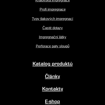
Královská impregnace
Profi impregnace
Typy tlakových impregnací
Časté dotazy
Impregnační látky
Perforace paty sloupů
Katalog produktů
Články
Kontakty
E-shop