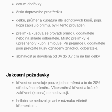
datum dodávky
číslo dopravního prostředku
délku, průměr a kubatura dle jednotlivých kusů, popř.
kopii zápisu o příjmu, byl-li tento prováděn
přejímka kusová se provádí přímo u dodavatele
nebo na skladě odběratele. Místo přejímky je
upřesněno v kupní smlouvě. Při přejímce u dodavatele
jsou převzaté kusy označeny značkou odběratele.
sbíhavost je dovolena od 04 do 0,7 cm na bm délky
Jakostní požadavky
křivost se dovoluje pouze jednosměrná a to do 20%
středového průměru. Vícesměrná křivost a krátké
zakřivení (kolena) se nedovolují.
hniloba se nedovoluje ani v náznaku včetně
křemenitosti.