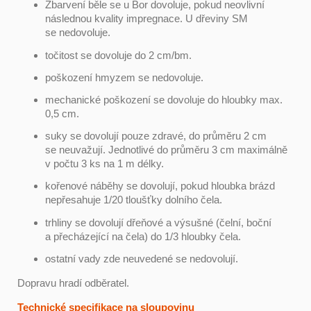
Zbarvení běle se u Bor dovoluje, pokud neovlivní
následnou kvality impregnace. U dřeviny SM
se nedovoluje.
točitost se dovoluje do 2 cm/bm.
poškození hmyzem se nedovoluje.
mechanické poškození se dovoluje do hloubky max.
0,5 cm.
suky se dovolují pouze zdravé, do průměru 2 cm
se neuvažují. Jednotlivé do průměru 3 cm maximálně
v počtu 3 ks na 1 m délky.
kořenové náběhy se dovolují, pokud hloubka brázd
nepřesahuje 1/20 tloušťky dolního čela.
trhliny se dovolují dřeňové a výsušné (čelní, boční
a přecházející na čela) do 1/3 hloubky čela.
ostatní vady zde neuvedené se nedovolují.
Dopravu hradí odběratel.
Technické specifikace na sloupovinu