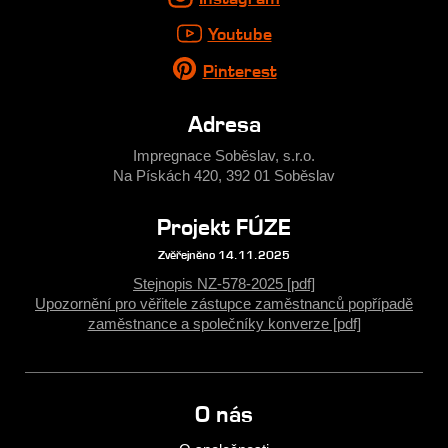
Youtube
Pinterest
Adresa
Impregnace Soběslav, s.r.o.
Na Pískách 420, 392 01 Soběslav
Projekt FÚZE
Zvěřejněno 14.11.2025
Stejnopis NZ-578-2025 [pdf]
Upozornění pro věřitele zástupce zaměstnanců popřípadě
zaměstnance a společníky konverze [pdf]
O nás