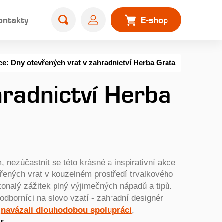
ontakty
E-shop
ce: Dny otevřených vrat v zahradnictví Herba Grata
hradnictví Herba
, nezúčastnit se této krásné a inspirativní akce
řených vrat v kouzelném prostředí trvalkového
onalý zážitek plný výjimečných nápadů a tipů.
odborníci na slovo vzatí - zahradní designér
o
navázali dlouhodobou spolupráci
,
r
.