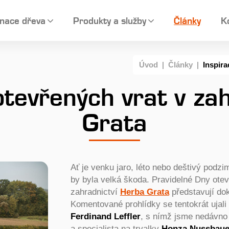
nace dřeva
Produkty a služby
Články
K
Úvod
|
Články
|
Inspira
otevřených vrat v za
Grata
Ať je venku jaro, léto nebo deštivý podzim
by byla velká škoda. Pravidelné Dny otev
zahradnictví
Herba Grata
představují dok
Komentované prohlídky se tentokrát ujali 
Ferdinand Leffler
, s nímž jsme nedávn
a specialista na trvalky
Honza Nussbaue