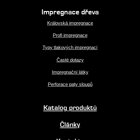
Impregnace dřeva
Královská impregnace
Profi impregnace
Typy tlakových impregnací
Časté dotazy
Impregnační látky
Perforace paty sloupů
Katalog produktů
Články