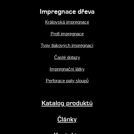
Impregnace dřeva
Královská impregnace
Profi impregnace
Typy tlakových impregnací
Časté dotazy
Impregnační látky
Perforace paty sloupů
Katalog produktů
Články