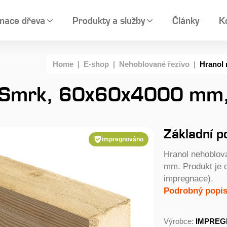
nace dřeva
Produkty a služby
Články
K
Home
|
E-shop
|
Nehoblované řezivo
|
Hranol
ý Smrk, 60x60x4000 mm,
Základní p
impregnováno
Hranol nehoblov
mm. Produkt je 
impregnace).
Podrobný popis.
Výrobce:
IMPREG