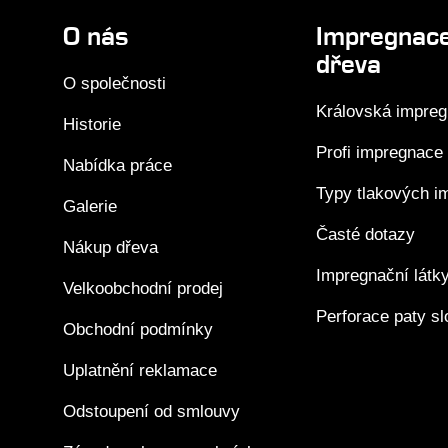
O nás
Impregnac
dřeva
O společnosti
Královská impre
Historie
Profi impregnace
Nabídka práce
Typy tlakových i
Galerie
Časté dotazy
Nákup dřeva
Impregnační látk
Velkoobchodní prodej
Perforace paty s
Obchodní podmínky
Uplatnění reklamace
Odstoupení od smlouvy