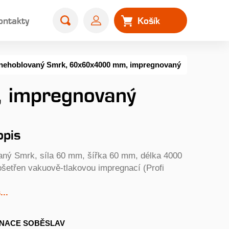
ontakty
Košík
0
 nehoblovaný Smrk, 60x60x4000 mm, impregnovaný
 impregnovaný
opis
aný Smrk, síla 60 mm, šířka 60 mm, délka 4000
ošetřen vakuově-tlakovou impregnací (Profi
..
NACE SOBĚSLAV