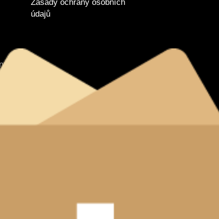
Zásady ochrany osobních
údajů
tnanců
nverze
vyhrazena.