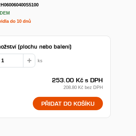
H060060400S5100
ADEM
idla do 10 dnů
ožství (plochu nebo balení)
ks
253.00 Kč
s DPH
208.80 Kč
bez DPH
PŘIDAT DO KOŠÍKU