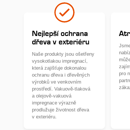
Nejlepší ochrana
Atr
dřeva v exteriéru
Jsme
nabí
Naše produkty jsou ošetřeny
může
vysokotlakou impregnací,
zají
která zajišťuje dokonalou
pro 
ochranu dřeva i dřevěných
partn
výrobků ve venkovním
záka
prostředí. Vakuově-tlaková
a olejově-vakuová
impregnace výrazně
prodlužuje životnost dřeva
v exteriéru.