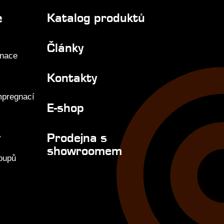
e
Katalog produktů
Články
gnace
Kontakty
mpregnací
E-shop
Prodejna s
y
showroomem
loupů