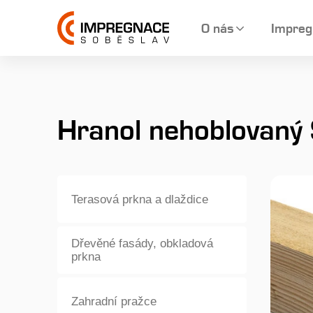
O nás
Impreg
Hranol nehoblovan
Terasová prkna a dlaždice
Dřevěné fasády, obkladová
prkna
Zahradní pražce