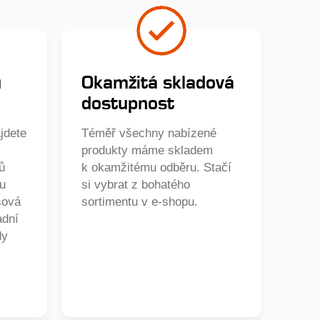
ů
Okamžitá skladová
dostupnost
jdete
Téměř všechny nabízené
produkty máme skladem
ů
k okamžitému odběru. Stačí
ou
si vybrat z bohatého
sová
sortimentu v e-shopu.
adní
dy