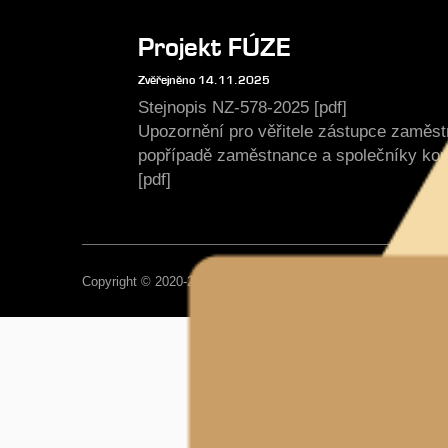
Projekt FÚZE
Zvěřejněno 14.11.2025
Stejnopis NZ-578-2025 [pdf]
Upozornění pro věřitele zástupce zaměs
popřípadě zaměstnance a společníky ko
[pdf]
Copyright © 2020-2026, Impregnace Soběslav, Všechna práva 