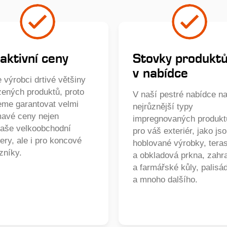
aktivní ceny
Stovky produkt
v nabídce
 výrobci drtivé většiny
zených produktů, proto
V naší pestré nabídce na
me garantovat velmi
nejrůznější typy
mavé ceny nejen
impregnovaných produkt
naše velkoobchodní
pro váš exteriér, jako js
ery, ale i pro koncové
hoblované výrobky, tera
zníky.
a obkladová prkna, zahr
a farmářské kůly, palisá
a mnoho dalšího.