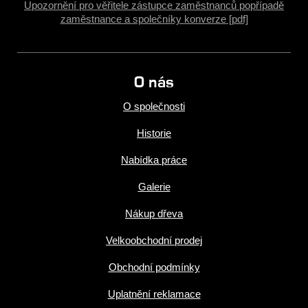
Upozornění pro věřitele zástupce zaměstnanců popřípadě
zaměstnance a společníky konverze [pdf]
O nás
O společnosti
Historie
Nabídka práce
Galerie
Nákup dřeva
Velkoobchodní prodej
Obchodní podmínky
Uplatnění reklamace