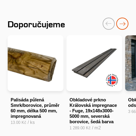
Doporučujeme
Palisáda půlená
Obkladové prkno
Obk
Smrk/borovice, průměr
Královská impregnace
ods
60 mm, délka 500 mm,
- Fuge, 19x148x3000-
3 6
impregnovaná
5000 mm, severská
borovice, šedá barva
/ ks
13.00 Kč
/ m2
1 289.00 Kč