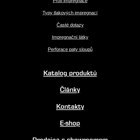
Profi impregnace
Typy tlakových impregnací
Časté dotazy
Impregnační látky
Perforace paty sloupů
Katalog produktů
Články
Kontakty
E-shop
Prodejna s showroomem