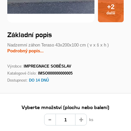
+2
další
Základní popis
Nadzemní záhon Teraso 43x200x100 cm ( v x š x h )
Podrobný popis...
Výrobce:
IMPREGNACE SOBĚSLAV
Katalogové číslo:
IMSO000000000005
Dostupnost:
DO 14 DNŮ
Vyberte množství (plochu nebo balení)
ks