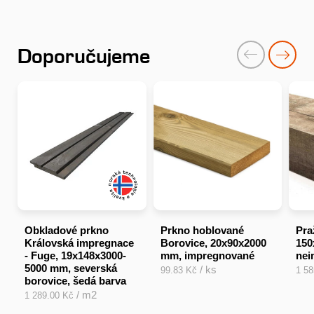
Doporučujeme
Obkladové prkno
Prkno hoblované
Pra
Královská impregnace
Borovice, 20x90x2000
150
- Fuge, 19x148x3000-
mm, impregnované
nei
5000 mm, severská
/ ks
99.83 Kč
1 5
borovice, šedá barva
/ m2
1 289.00 Kč