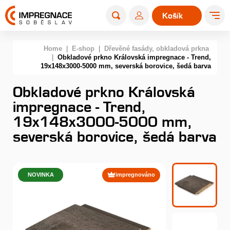
Košík
0
Home
|
E-shop
|
Dřevěné fasády, obkladová prkna
|
Obkladové prkno Královská impregnace - Trend,
19x148x3000-5000 mm, severská borovice, šedá barva
Obkladové prkno Královská
impregnace - Trend,
19x148x3000-5000 mm,
severská borovice, šedá barva
NOVINKA
impregnováno