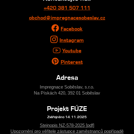
+420 381 507 111
obchod@impregnacesobeslav.cz
Facebook
Instagram
Youtube
Pinterest
Adresa
Impregnace Soběslav, s.r.o.
Na Pískách 420, 392 01 Soběslav
Projekt FÚZE
Zvěřejněno 14.11.2025
Stejnopis NZ-578-2025 [pdf]
Upozornění pro věřitele zástupce zaměstnanců popřípadě