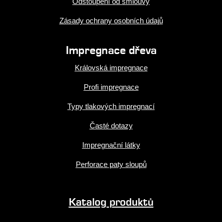
Odstoupení od smlouvy
Zásady ochrany osobních údajů
Impregnace dřeva
Královská impregnace
Profi impregnace
Typy tlakových impregnací
Časté dotazy
Impregnační látky
Perforace paty sloupů
Katalog produktů