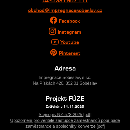
+420 381 507 111
obchod@impregnacesobeslav.cz
Facebook
Instagram
Youtube
Pinterest
Adresa
Impregnace Soběslav, s.r.o.
Na Pískách 420, 392 01 Soběslav
Projekt FÚZE
Zvěřejněno 14.11.2025
Stejnopis NZ-578-2025 [pdf]
Upozornění pro věřitele zástupce zaměstnanců popřípadě
zaměstnance a společníky konverze [pdf]