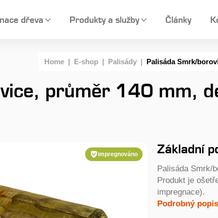
nace dřeva
Produkty a služby
Články
K
Home
|
E-shop
|
Palisády
|
Palisáda Smrk/borov
ovice, průměr 140 mm, 
Základní p
impregnováno
Palisáda Smrk/b
Produkt je ošetř
impregnace).
Podrobný popis.