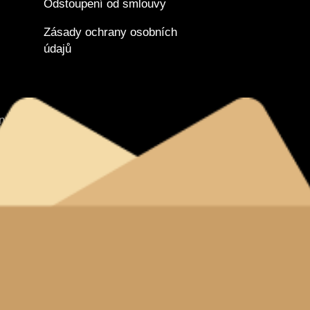
Odstoupení od smlouvy
Zásady ochrany osobních
údajů
tnanců
nverze
vyhrazena.