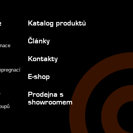
e
Katalog produktů
Články
gnace
Kontakty
mpregnací
E-shop
Prodejna s
y
showroomem
loupů