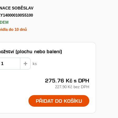
NACE SOBĚSLAV
Y140000100S5100
ADEM
idla do 10 dnů
ožství (plochu nebo balení)
ks
275.76 Kč
s DPH
227.90 Kč
bez DPH
PŘIDAT DO KOŠÍKU