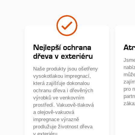
Nejlepší ochrana
Atr
dřeva v exteriéru
Jsme
nabí
Naše produkty jsou ošetřeny
může
vysokotlakou impregnací,
zají
která zajišťuje dokonalou
pro 
ochranu dřeva i dřevěných
partn
výrobků ve venkovním
záka
prostředí. Vakuově-tlaková
a olejově-vakuová
impregnace výrazně
prodlužuje životnost dřeva
v exteriéru.