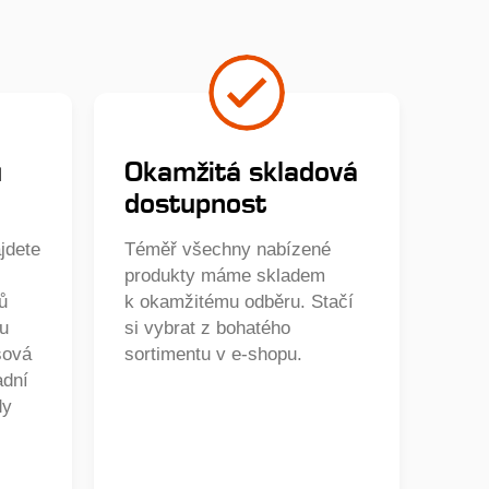
ů
Okamžitá skladová
dostupnost
jdete
Téměř všechny nabízené
produkty máme skladem
ů
k okamžitému odběru. Stačí
ou
si vybrat z bohatého
sová
sortimentu v e-shopu.
adní
dy