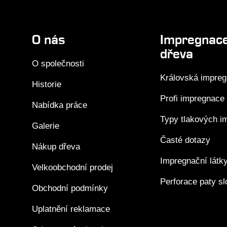
O nás
Impregnac
dřeva
O společnosti
Královská impre
Historie
Profi impregnace
Nabídka práce
Typy tlakových i
Galerie
Časté dotazy
Nákup dřeva
Impregnační látk
Velkoobchodní prodej
Perforace paty s
Obchodní podmínky
Uplatnění reklamace