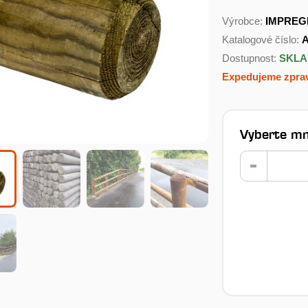
Výrobce:
IMPREG
Katalogové číslo:
A
Dostupnost:
SKL
Expedujeme zprav
Vyberte mn