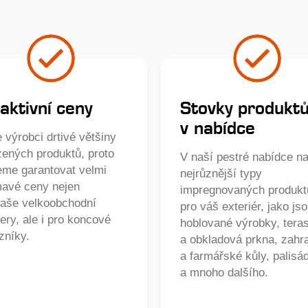
aktivní ceny
Stovky produkt
v nabídce
 výrobci drtivé většiny
zených produktů, proto
V naší pestré nabídce na
me garantovat velmi
nejrůznější typy
mavé ceny nejen
impregnovaných produkt
naše velkoobchodní
pro váš exteriér, jako js
ery, ale i pro koncové
hoblované výrobky, tera
zníky.
a obkladová prkna, zahr
a farmářské kůly, palisá
a mnoho dalšího.