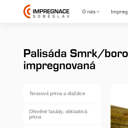
O nás
Impreg
Palisáda Smrk/bor
impregnovaná
Terasová prkna a dlaždice
Dřevěné fasády, obkladová
prkna