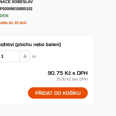
NACE SOBĚSLAV
P020090150B5102
ADEM
idla do 10 dnů
ožství (plochu nebo balení)
ks
90.75 Kč
s DPH
75.00 Kč
bez DPH
PŘIDAT DO KOŠÍKU