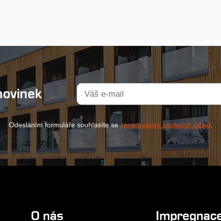
novinek
Odesláním formuláře souhlasíte se
zpracováním osobních údajů
.
O nás
Impregnac