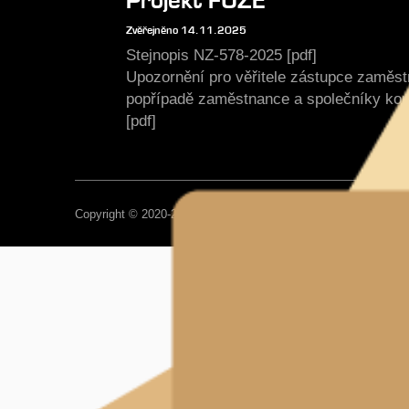
Projekt FÚZE
Zvěřejněno 14.11.2025
Stejnopis NZ-578-2025 [pdf]
Upozornění pro věřitele zástupce zaměs
popřípadě zaměstnance a společníky ko
[pdf]
Copyright © 2020-2026, Impregnace Soběslav, Všechna práva 