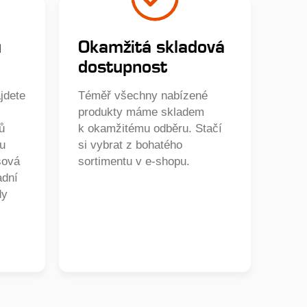
ů
Okamžitá skladová
dostupnost
jdete
Téměř všechny nabízené
produkty máme skladem
ů
k okamžitému odběru. Stačí
ou
si vybrat z bohatého
sová
sortimentu v e-shopu.
adní
dy