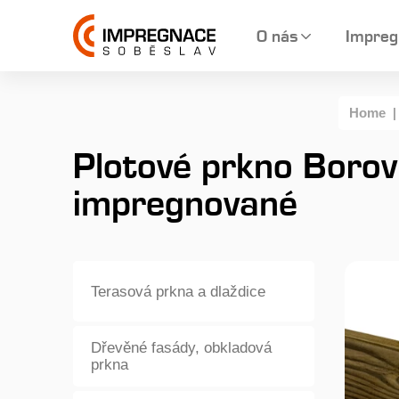
O nás
Impreg
Home
Plotové prkno Boro
impregnované
Terasová prkna a dlaždice
Dřevěné fasády, obkladová
prkna