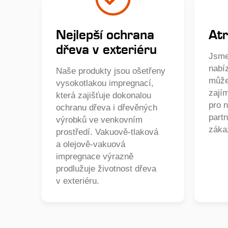
Nejlepší ochrana
Atr
dřeva v exteriéru
Jsme
nabí
Naše produkty jsou ošetřeny
může
vysokotlakou impregnací,
zají
která zajišťuje dokonalou
pro 
ochranu dřeva i dřevěných
partn
výrobků ve venkovním
záka
prostředí. Vakuově-tlaková
a olejově-vakuová
impregnace výrazně
prodlužuje životnost dřeva
v exteriéru.