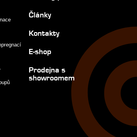
Články
gnace
Kontakty
mpregnací
E-shop
Prodejna s
y
showroomem
loupů