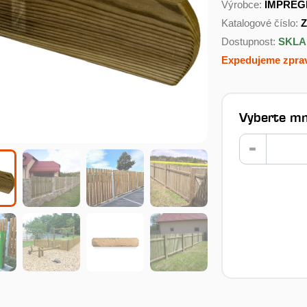
Výrobce:
IMPREG
Katalogové číslo:
Z
Dostupnost:
SKL
Expedujeme zprav
Vyberte mn