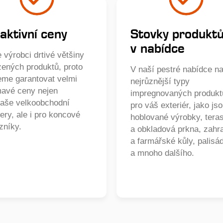
aktivní ceny
Stovky produkt
v nabídce
 výrobci drtivé většiny
zených produktů, proto
V naší pestré nabídce na
me garantovat velmi
nejrůznější typy
mavé ceny nejen
impregnovaných produkt
naše velkoobchodní
pro váš exteriér, jako js
ery, ale i pro koncové
hoblované výrobky, tera
zníky.
a obkladová prkna, zahr
a farmářské kůly, palisá
a mnoho dalšího.