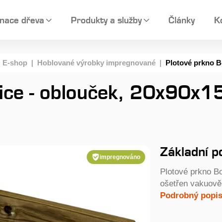
nace dřeva
Produkty a služby
Články
K
|
E-shop
|
Hoblované výrobky impregnované
|
Plotové prkno B
vice - oblouček, 20x90x
Základní p
impregnováno
Plotové prkno B
ošetřen vakuově
Podrobný popis.