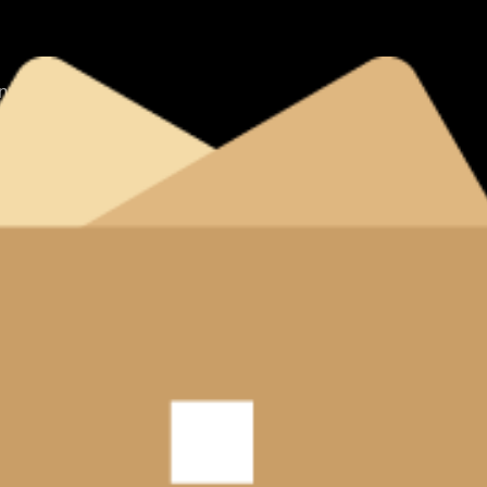
tnanců
nverze
vyhrazena.