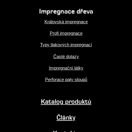
Impregnace dřeva
Královská impregnace
Profi impregnace
Typy tlakových impregnací
Časté dotazy
Impregnační látky
Perforace paty sloupů
Katalog produktů
Články