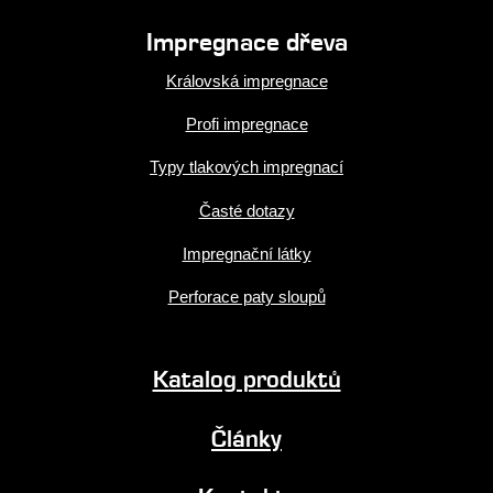
Impregnace dřeva
Královská impregnace
Profi impregnace
Typy tlakových impregnací
Časté dotazy
Impregnační látky
Perforace paty sloupů
Katalog produktů
Články