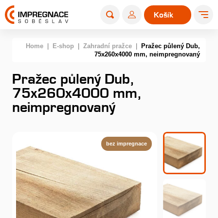
Košík
0
Home
|
E-shop
|
Zahradní pražce
|
Pražec půlený Dub,
75x260x4000 mm, neimpregnovaný
Pražec půlený Dub,
75x260x4000 mm,
neimpregnovaný
bez impregnace