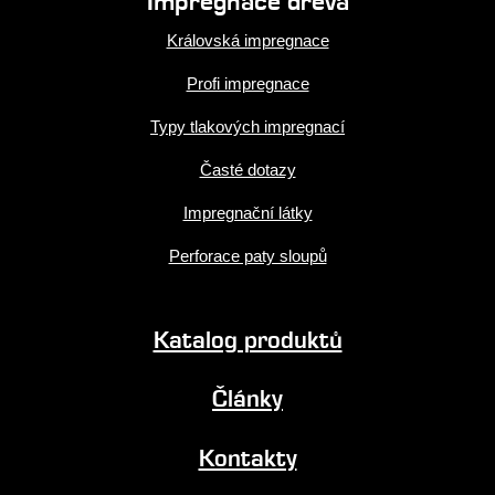
Impregnace dřeva
Královská impregnace
Profi impregnace
Typy tlakových impregnací
Časté dotazy
Impregnační látky
Perforace paty sloupů
Katalog produktů
Články
Kontakty