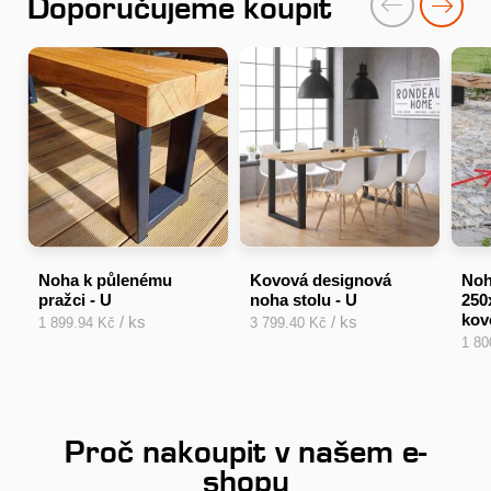
Doporučujeme koupit
Noha k půlenému
Kovová designová
Noh
pražci - U
noha stolu - U
250
kov
/ ks
/ ks
1 899.94 Kč
3 799.40 Kč
1 80
Proč nakoupit v našem e-
shopu