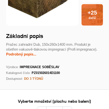
+25
další
Základní popis
Pražec zahradní Dub, 150x260x1400 mm. Produkt je
ošetřen vakuově-tlakovou impregnací (Profi impregnace).
Podrobný popis...
Výrobce:
IMPREGNACE SOBĚSLAV
Katalogové číslo:
PZ015026014D1100
Dostupnost:
DO 3 TÝDNŮ
Vyberte množství (plochu nebo balení)