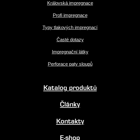
Královská impregnace
Profi impregnace
Typy tlakových impregnací
Časté dotazy
Impregnační látky
Perforace paty sloupů
Katalog produktů
Články
Kontakty
E-shop