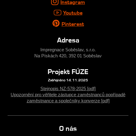
Instagram
Youtube
Pinterest
Adresa
Impregnace Soběslav, s.r.o.
Na Pískách 420, 392 01 Soběslav
Projekt FÚZE
Zvěřejněno 14.11.2025
Stejnopis NZ-578-2025 [pdf]
Upozornění pro věřitele zástupce zaměstnanců popřípadě
zaměstnance a společníky konverze [pdf]
O nás