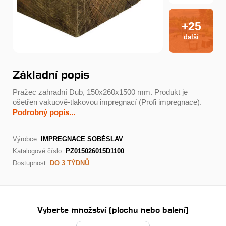
+25
další
Základní popis
Pražec zahradní Dub, 150x260x1500 mm. Produkt je
ošetřen vakuově-tlakovou impregnací (Profi impregnace).
Podrobný popis...
Výrobce:
IMPREGNACE SOBĚSLAV
Katalogové číslo:
PZ015026015D1100
Dostupnost:
DO 3 TÝDNŮ
Vyberte množství (plochu nebo balení)