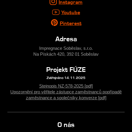
Instagram
Youtube
Pinterest
Adresa
Impregnace Soběslav, s.r.o.
Na Pískách 420, 392 01 Soběslav
Projekt FÚZE
Zvěřejněno 14.11.2025
Stejnopis NZ-578-2025 [pdf]
Upozornění pro věřitele zástupce zaměstnanců popřípadě
zaměstnance a společníky konverze [pdf]
O nás