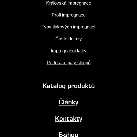
Královská impregnace
Profi impregnace
Typy tlakových impregnací
Časté dotazy
Impregnační látky
Perforace paty sloupů
Katalog produktů
Články
Kontakty
E-shop