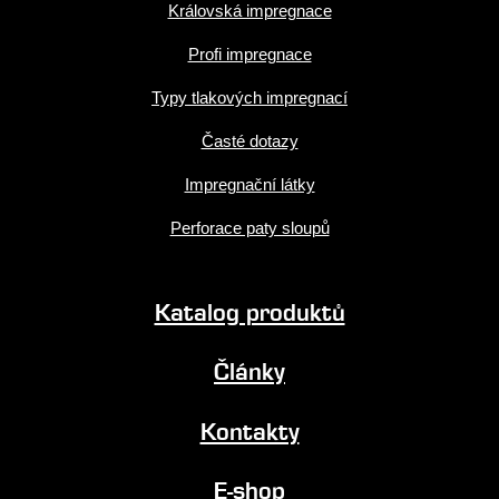
Královská impregnace
Profi impregnace
Typy tlakových impregnací
Časté dotazy
Impregnační látky
Perforace paty sloupů
Katalog produktů
Články
Kontakty
E-shop