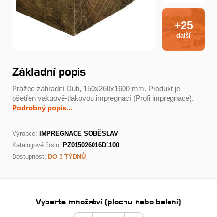
+25
další
Základní popis
Pražec zahradní Dub, 150x260x1600 mm. Produkt je
ošetřen vakuově-tlakovou impregnací (Profi impregnace).
Podrobný popis...
Výrobce:
IMPREGNACE SOBĚSLAV
Katalogové číslo:
PZ015026016D1100
Dostupnost:
DO 3 TÝDNŮ
Vyberte množství (plochu nebo balení)