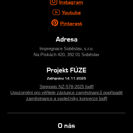
Instagram
Youtube
Pinterest
Adresa
Impregnace Soběslav, s.r.o.
Na Pískách 420, 392 01 Soběslav
Projekt FÚZE
Zvěřejněno 14.11.2025
Stejnopis NZ-578-2025 [pdf]
Upozornění pro věřitele zástupce zaměstnanců popřípadě
zaměstnance a společníky konverze [pdf]
O nás