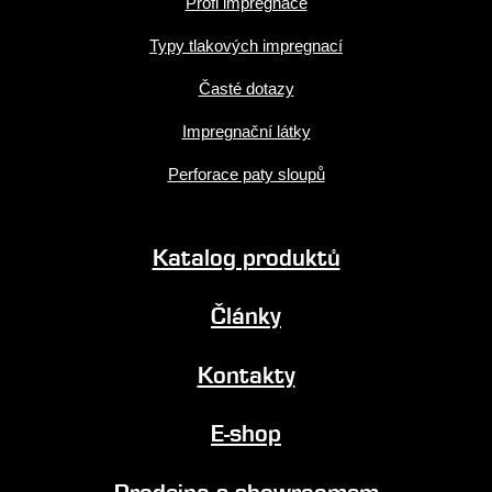
Profi impregnace
Typy tlakových impregnací
Časté dotazy
Impregnační látky
Perforace paty sloupů
Katalog produktů
Články
Kontakty
E-shop