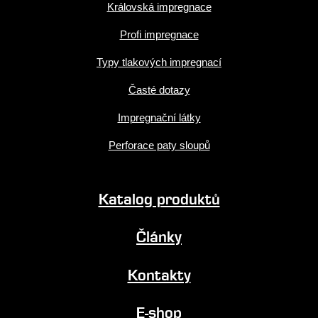
Královská impregnace
Profi impregnace
Typy tlakových impregnací
Časté dotazy
Impregnační látky
Perforace paty sloupů
Katalog produktů
Články
Kontakty
E-shop