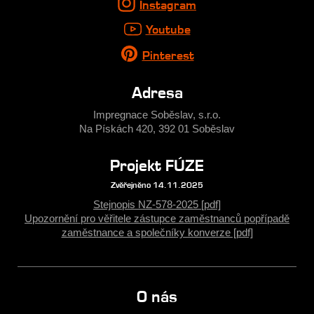
Instagram
Youtube
Pinterest
Adresa
Impregnace Soběslav, s.r.o.
Na Pískách 420, 392 01 Soběslav
Projekt FÚZE
Zvěřejněno 14.11.2025
Stejnopis NZ-578-2025 [pdf]
Upozornění pro věřitele zástupce zaměstnanců popřípadě
zaměstnance a společníky konverze [pdf]
O nás