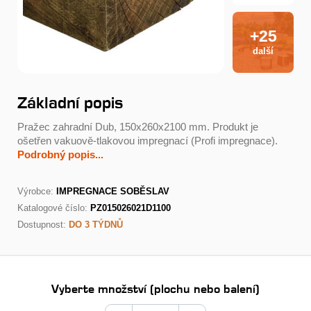
+25
další
Základní popis
Pražec zahradní Dub, 150x260x2100 mm. Produkt je
ošetřen vakuově-tlakovou impregnací (Profi impregnace).
Podrobný popis...
Výrobce:
IMPREGNACE SOBĚSLAV
Katalogové číslo:
PZ015026021D1100
Dostupnost:
DO 3 TÝDNŮ
Vyberte množství (plochu nebo balení)