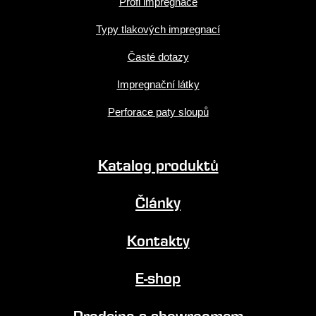
Profi impregnace
Typy tlakových impregnací
Časté dotazy
Impregnační látky
Perforace paty sloupů
Katalog produktů
Články
Kontakty
E-shop