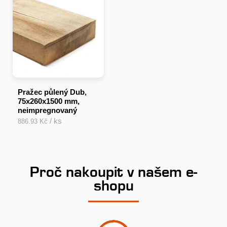
Pražec půlený Dub,
75x260x1500 mm,
neimpregnovaný
/ ks
886.93 Kč
Proč nakoupit v našem e-
shopu