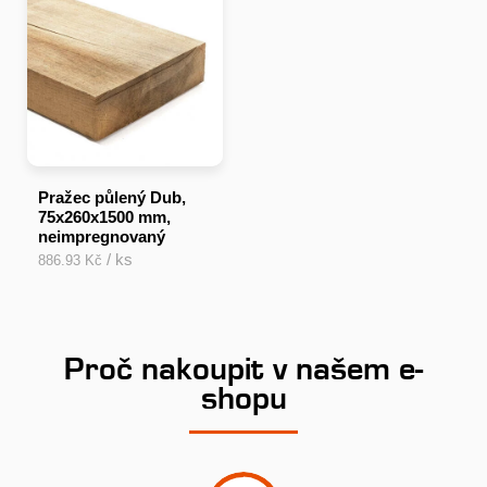
Pražec půlený Dub,
75x260x1500 mm,
neimpregnovaný
/ ks
886.93 Kč
Proč nakoupit v našem e-
shopu