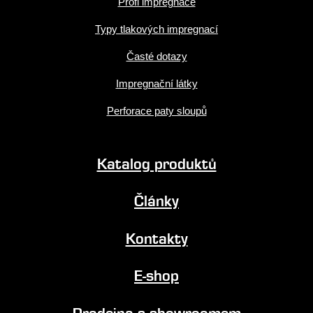
Profi impregnace
Typy tlakových impregnací
Časté dotazy
Impregnační látky
Perforace paty sloupů
Katalog produktů
Články
Kontakty
E-shop