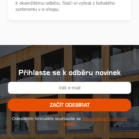
k okamžitému odběru. Stačí si vybrat z bohatého
sortimentu v e-shopu.
Přihlaste se k odběru novinek
ZAČÍT ODEBÍRAT
Odesláním formuláře souhlasíte se
zpracováním osobních
údajů
.