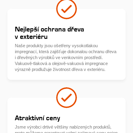
Nejlepší ochrana dřeva
v exteriéru
Naše produkty jsou ošetřeny vysokotlakou
impregnací, která zajišťuje dokonalou ochranu dřeva
i dřevěných výrobků ve venkovním prostředí.
Vakuově-tlaková a olejově-vakuová impregnace
výrazně prodlužuje životnost dřeva v exteriéru.
Atraktivní ceny
Jsme výrobci drtivé většiny nabízených produktů,
proto můžeme garantovat velmi zajímavé ceny nejen