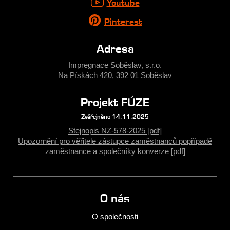
Youtube
Pinterest
Adresa
Impregnace Soběslav, s.r.o.
Na Pískách 420, 392 01 Soběslav
Projekt FÚZE
Zvěřejněno 14.11.2025
Stejnopis NZ-578-2025 [pdf]
Upozornění pro věřitele zástupce zaměstnanců popřípadě
zaměstnance a společníky konverze [pdf]
O nás
O společnosti