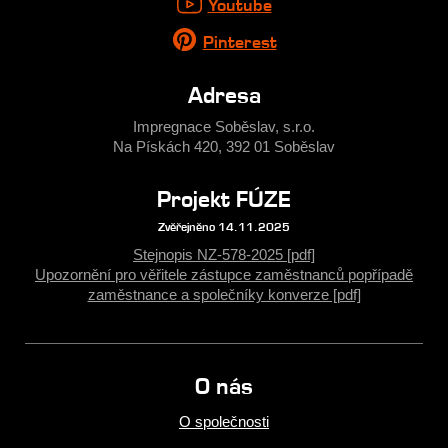
Youtube
Pinterest
Adresa
Impregnace Soběslav, s.r.o.
Na Pískách 420, 392 01 Soběslav
Projekt FÚZE
Zvěřejněno 14.11.2025
Stejnopis NZ-578-2025 [pdf]
Upozornění pro věřitele zástupce zaměstnanců popřípadě
zaměstnance a společníky konverze [pdf]
O nás
O společnosti