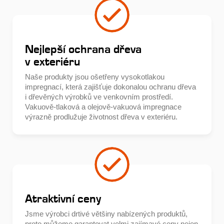
Nejlepší ochrana dřeva
v exteriéru
Naše produkty jsou ošetřeny vysokotlakou
impregnací, která zajišťuje dokonalou ochranu dřeva
i dřevěných výrobků ve venkovním prostředí.
Vakuově-tlaková a olejově-vakuová impregnace
výrazně prodlužuje životnost dřeva v exteriéru.
Atraktivní ceny
Jsme výrobci drtivé většiny nabízených produktů,
proto můžeme garantovat velmi zajímavé ceny nejen