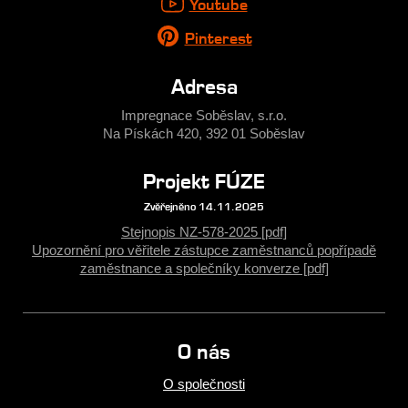
Youtube
Pinterest
Adresa
Impregnace Soběslav, s.r.o.
Na Pískách 420, 392 01 Soběslav
Projekt FÚZE
Zvěřejněno 14.11.2025
Stejnopis NZ-578-2025 [pdf]
Upozornění pro věřitele zástupce zaměstnanců popřípadě
zaměstnance a společníky konverze [pdf]
O nás
O společnosti