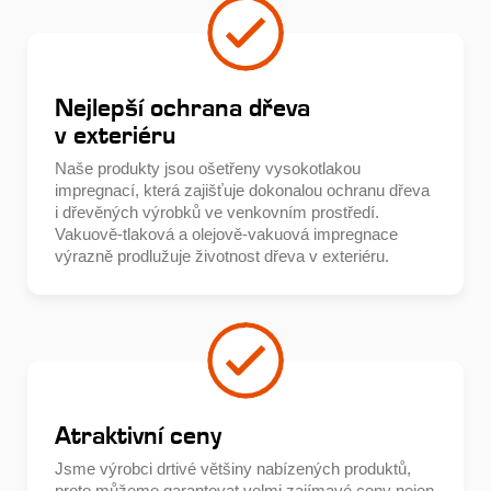
Nejlepší ochrana dřeva
v exteriéru
Naše produkty jsou ošetřeny vysokotlakou
impregnací, která zajišťuje dokonalou ochranu dřeva
i dřevěných výrobků ve venkovním prostředí.
Vakuově-tlaková a olejově-vakuová impregnace
výrazně prodlužuje životnost dřeva v exteriéru.
Atraktivní ceny
Jsme výrobci drtivé většiny nabízených produktů,
proto můžeme garantovat velmi zajímavé ceny nejen