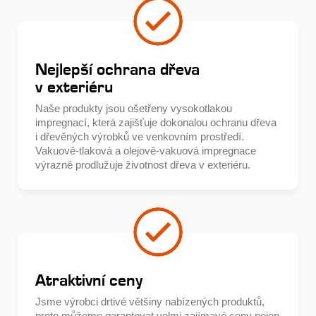
Nejlepší ochrana dřeva
v exteriéru
Naše produkty jsou ošetřeny vysokotlakou
impregnací, která zajišťuje dokonalou ochranu dřeva
i dřevěných výrobků ve venkovním prostředí.
Vakuově-tlaková a olejově-vakuová impregnace
výrazně prodlužuje životnost dřeva v exteriéru.
Atraktivní ceny
Jsme výrobci drtivé většiny nabízených produktů,
proto můžeme garantovat velmi zajímavé ceny nejen