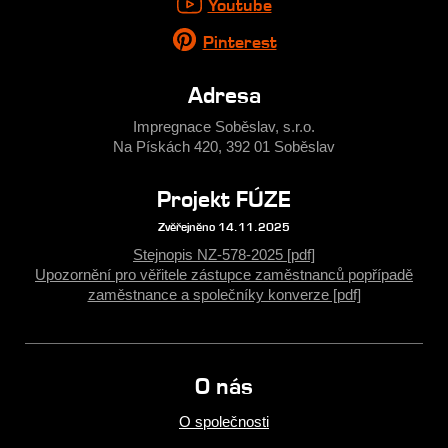
Youtube
Pinterest
Adresa
Impregnace Soběslav, s.r.o.
Na Pískách 420, 392 01 Soběslav
Projekt FÚZE
Zvěřejněno 14.11.2025
Stejnopis NZ-578-2025 [pdf]
Upozornění pro věřitele zástupce zaměstnanců popřípadě
zaměstnance a společníky konverze [pdf]
O nás
O společnosti