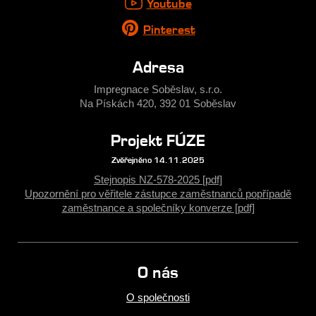
Youtube
Pinterest
Adresa
Impregnace Soběslav, s.r.o.
Na Pískách 420, 392 01 Soběslav
Projekt FÚZE
Zvěřejněno 14.11.2025
Stejnopis NZ-578-2025 [pdf]
Upozornění pro věřitele zástupce zaměstnanců popřípadě
zaměstnance a společníky konverze [pdf]
O nás
O společnosti