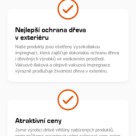
Nejlepší ochrana dřeva
v exteriéru
Naše produkty jsou ošetřeny vysokotlakou
impregnací, která zajišťuje dokonalou ochranu dřeva
i dřevěných výrobků ve venkovním prostředí.
Vakuově-tlaková a olejově-vakuová impregnace
výrazně prodlužuje životnost dřeva v exteriéru.
Atraktivní ceny
Jsme výrobci drtivé většiny nabízených produktů,
proto můžeme garantovat velmi zajímavé ceny nejen