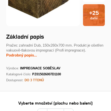
+25
další
Základní popis
Pražec zahradní Dub, 150x260x700 mm. Produkt je ošetřen
vakuově-tlakovou impregnací (Profi impregnace).
Podrobný popis...
Výrobce:
IMPREGNACE SOBĚSLAV
Katalogové číslo:
PZ015026007D1100
Dostupnost:
DO 3 TÝDNŮ
Vyberte množství (plochu nebo balení)