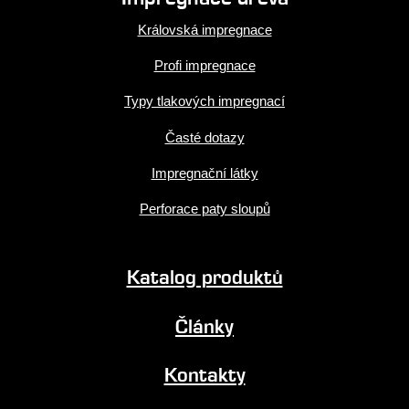
Královská impregnace
Profi impregnace
Typy tlakových impregnací
Časté dotazy
Impregnační látky
Perforace paty sloupů
Katalog produktů
Články
Kontakty