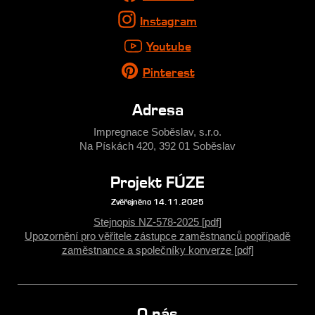
Instagram
Youtube
Pinterest
Adresa
Impregnace Soběslav, s.r.o.
Na Pískách 420, 392 01 Soběslav
Projekt FÚZE
Zvěřejněno 14.11.2025
Stejnopis NZ-578-2025 [pdf]
Upozornění pro věřitele zástupce zaměstnanců popřípadě
zaměstnance a společníky konverze [pdf]
O nás