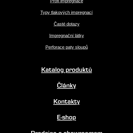
Profi impregnace
Typy tlakových impregnací
Časté dotazy
Impregnační látky
Perforace paty sloupů
Katalog produktů
Články
Kontakty
E-shop