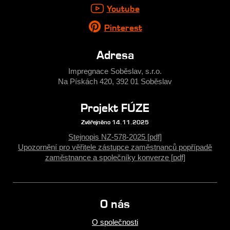
Youtube
Pinterest
Adresa
Impregnace Soběslav, s.r.o.
Na Pískách 420, 392 01 Soběslav
Projekt FÚZE
Zvěřejněno 14.11.2025
Stejnopis NZ-578-2025 [pdf]
Upozornění pro věřitele zástupce zaměstnanců popřípadě
zaměstnance a společníky konverze [pdf]
O nás
O společnosti