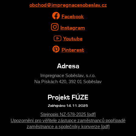
obchod@impregnacesobeslav.cz
Facebook
Instagram
Youtube
Pinterest
Adresa
Impregnace Soběslav, s.r.o.
Na Pískách 420, 392 01 Soběslav
Projekt FÚZE
Zvěřejněno 14.11.2025
Stejnopis NZ-578-2025 [pdf]
Upozornění pro věřitele zástupce zaměstnanců popřípadě
zaměstnance a společníky konverze [pdf]