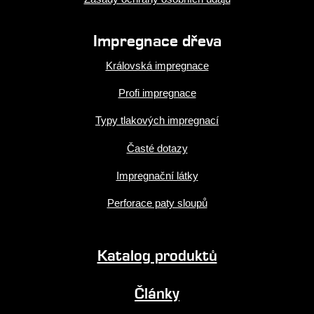
Impregnace dřeva
Královská impregnace
Profi impregnace
Typy tlakových impregnací
Časté dotazy
Impregnační látky
Perforace paty sloupů
Katalog produktů
Články