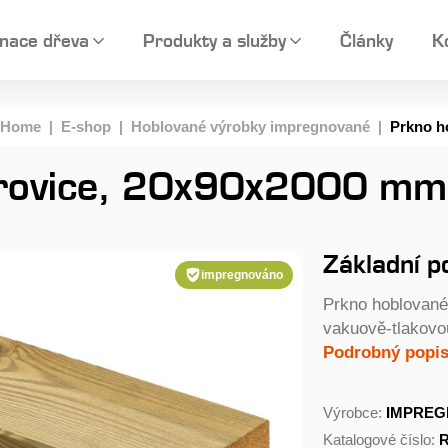
nace dřeva
Produkty a služby
Články
K
Home
|
E-shop
|
Hoblované výrobky impregnované
|
Prkno h
orovice, 20x90x2000 mm
Základní p
impregnováno
Prkno hoblované
vakuově-tlakovo
Podrobný popis.
Výrobce:
IMPREG
Katalogové číslo:
R