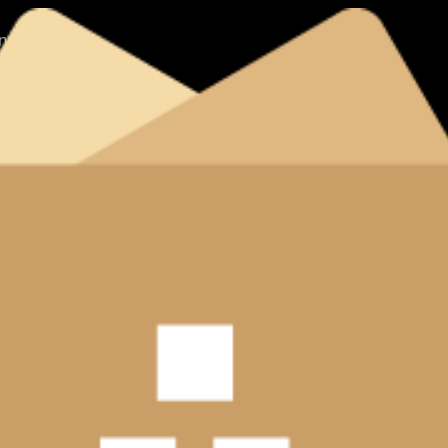
tnanců
nverze
vyhrazena.