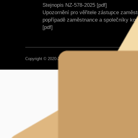
Stejnopis NZ-578-2025 [pdf]
Upozornění pro věřitele zástupce zaměs
popřípadě zaměstnance a společníky ko
[pdf]
Copyright © 2020-2026, Impregnace Soběslav, Všechna práva 