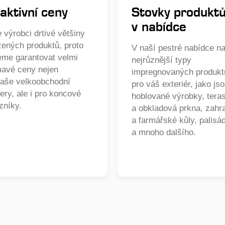
aktivní ceny
Stovky produkt
v nabídce
 výrobci drtivé většiny
zených produktů, proto
V naší pestré nabídce na
me garantovat velmi
nejrůznější typy
mavé ceny nejen
impregnovaných produkt
naše velkoobchodní
pro váš exteriér, jako js
ery, ale i pro koncové
hoblované výrobky, tera
zníky.
a obkladová prkna, zahr
a farmářské kůly, palisá
a mnoho dalšího.