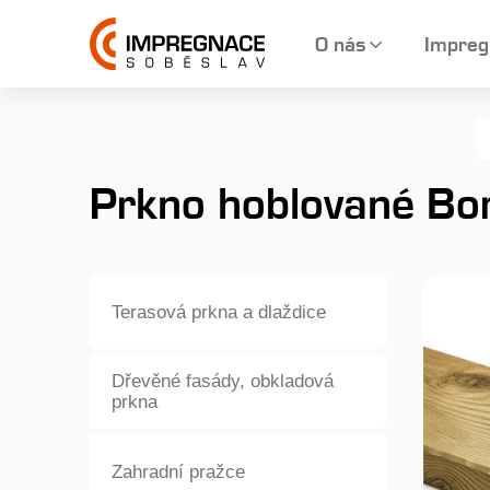
O nás
Impreg
Prkno hoblované B
Terasová prkna a dlaždice
Dřevěné fasády, obkladová
prkna
Zahradní pražce