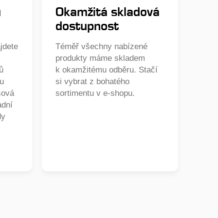
ů
Okamžitá skladová
dostupnost
jdete
Téměř všechny nabízené
produkty máme skladem
ů
k okamžitému odběru. Stačí
ou
si vybrat z bohatého
sová
sortimentu v e-shopu.
adní
dy