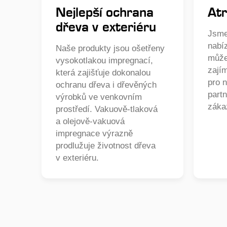
Nejlepší ochrana
Atr
dřeva v exteriéru
Jsme
nabí
Naše produkty jsou ošetřeny
může
vysokotlakou impregnací,
zají
která zajišťuje dokonalou
pro 
ochranu dřeva i dřevěných
partn
výrobků ve venkovním
záka
prostředí. Vakuově-tlaková
a olejově-vakuová
impregnace výrazně
prodlužuje životnost dřeva
v exteriéru.