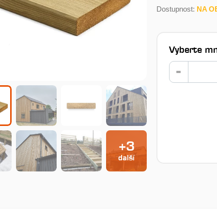
Dostupnost:
NA O
Vyberte mn
+3
další