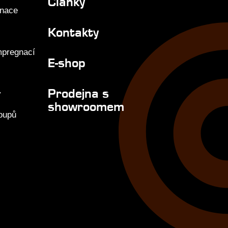
Články
gnace
Kontakty
mpregnací
E-shop
Prodejna s
y
showroomem
loupů