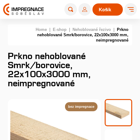
Košík
0
Home
|
E-shop
|
Nehoblované řezivo
|
Prkno
nehoblované Smrk/borovice, 22x100x3000 mm,
neimpregnované
Prkno nehoblované
Smrk/borovice,
22x100x3000 mm,
neimpregnované
bez impregnace