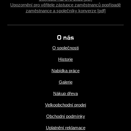
Upozornění pro věřitele zástupce zaměstnanců popřípadě
zaměstnance a společníky konverze [pdf]
O nás
O společnosti
Historie
Nabídka práce
Galerie
Nákup dřeva
Velkoobchodní prodej
Obchodní podmínky
Uplatnění reklamace